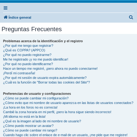
B
Índice general
u
Preguntas Frecuentes
s
c
Problemas acerca de la identificación y el registro
¿Por qué me tengo que registrar?
a
¿Qué es COPPA? (APPCO)
r
¿Por qué no puedo registrarme?
Me he registrado ¡y no me puedo identificar!
¿Por qué no puedo identificarme?
Hace un tiempo me registré, ¡pero ahora no puedo conectarme!
¡Perdí mi contraseña!
¿Por qué mi sesión de usuario expira automáticamente?
¿Cuál es la función de "Borrar todas las cookies del Sitio"?
Preferencias de usuario y configuraciones
¿Cómo se puede cambiar mi configuración?
¿Cómo evito que mi nombre de usuario aparezca en las listas de usuarios conectados?
¡La hora en los foros no es correcta!
Cambié la zona horaria en mi perfil, ¡pero la hora sigue siendo incorrecto!
¡Mi idioma no está en la lista!
¿Qué es la imagen al lado de mi nombre de usuario?
¿Cómo puedo mostrar un avatar?
¿Cómo se puede cambiar mi rango?
Cuando hago clic sobre el enlace de e-mail de un usuario, ¡me pide que me registre!