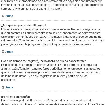
electrónico que proporcionó no es correcta o tal vez haya sido capturada por un
filtro anti-spam. Si está seguro de que la dirección de e-mail que proporcionó es
correcta, envíe un mensaje a La Administración.
Arriba
¿Por qué no puedo identificarme?
Existen varias razones por lo cuál esto puede suceder. Primero, asegúrese de
que su nombre de usuario y contraseña se encuentren escritos correctamente.
Si lo están, comuníquese con La Administración para asegurarse de que no ha
sido excluido. También es posible que el foro esté mal configurado por su dueño
y/o tenga fallos en la programación, por lo que necesitaría ser reparado.
Arriba
Hace un tiempo me registré, ¡pero ahora no puedo conectarme!
Es posible que la administración haya desactivado o borrado su cuenta por
alguna razón. También, algunos foros periódicamente remueven sus usuarios
que no publicaron mensajes por cierto periodo de tiempo para reducir el peso
de la base de datos. Si es así, registrese de nuevo y participe de las
discuciones.
Arriba
¡Perdí mi contraseña!
No se asuste, ¡calma! Si su contraseña no puede ser recuperada puede
desactivarla o cambiarla. Visite la página de ingreso (login) y haga clic en
Olvidé