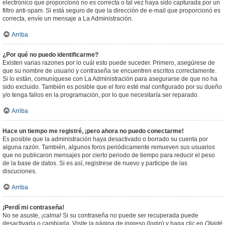
electrónico que proporcionó no es correcta o tal vez haya sido capturada por un
filtro anti-spam. Si está seguro de que la dirección de e-mail que proporcionó es
correcta, envíe un mensaje a La Administración.
Arriba
¿Por qué no puedo identificarme?
Existen varias razones por lo cuál esto puede suceder. Primero, asegúrese de
que su nombre de usuario y contraseña se encuentren escritos correctamente.
Si lo están, comuníquese con La Administración para asegurarse de que no ha
sido excluido. También es posible que el foro esté mal configurado por su dueño
y/o tenga fallos en la programación, por lo que necesitaría ser reparado.
Arriba
Hace un tiempo me registré, ¡pero ahora no puedo conectarme!
Es posible que la administración haya desactivado o borrado su cuenta por
alguna razón. También, algunos foros periódicamente remueven sus usuarios
que no publicaron mensajes por cierto periodo de tiempo para reducir el peso
de la base de datos. Si es así, registrese de nuevo y participe de las
discuciones.
Arriba
¡Perdí mi contraseña!
No se asuste, ¡calma! Si su contraseña no puede ser recuperada puede
desactivarla o cambiarla. Visite la página de ingreso (login) y haga clic en
Olvidé