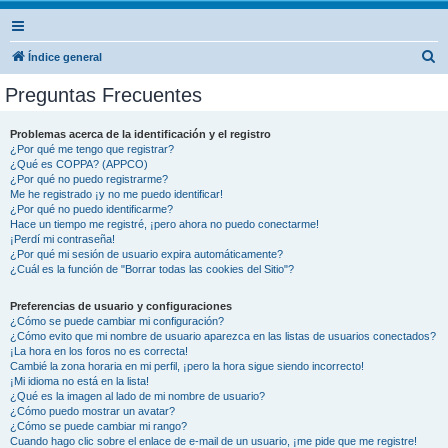
B
Índice general
u
Preguntas Frecuentes
s
c
Problemas acerca de la identificación y el registro
¿Por qué me tengo que registrar?
a
¿Qué es COPPA? (APPCO)
r
¿Por qué no puedo registrarme?
Me he registrado ¡y no me puedo identificar!
¿Por qué no puedo identificarme?
Hace un tiempo me registré, ¡pero ahora no puedo conectarme!
¡Perdí mi contraseña!
¿Por qué mi sesión de usuario expira automáticamente?
¿Cuál es la función de "Borrar todas las cookies del Sitio"?
Preferencias de usuario y configuraciones
¿Cómo se puede cambiar mi configuración?
¿Cómo evito que mi nombre de usuario aparezca en las listas de usuarios conectados?
¡La hora en los foros no es correcta!
Cambié la zona horaria en mi perfil, ¡pero la hora sigue siendo incorrecto!
¡Mi idioma no está en la lista!
¿Qué es la imagen al lado de mi nombre de usuario?
¿Cómo puedo mostrar un avatar?
¿Cómo se puede cambiar mi rango?
Cuando hago clic sobre el enlace de e-mail de un usuario, ¡me pide que me registre!