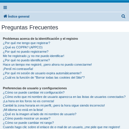
B
Índice general
u
Preguntas Frecuentes
s
c
Problemas acerca de la identificación y el registro
¿Por qué me tengo que registrar?
a
¿Qué es COPPA? (APPCO)
r
¿Por qué no puedo registrarme?
Me he registrado ¡y no me puedo identificar!
¿Por qué no puedo identificarme?
Hace un tiempo me registré, ¡pero ahora no puedo conectarme!
¡Perdí mi contraseña!
¿Por qué mi sesión de usuario expira automáticamente?
¿Cuál es la función de "Borrar todas las cookies del Sitio"?
Preferencias de usuario y configuraciones
¿Cómo se puede cambiar mi configuración?
¿Cómo evito que mi nombre de usuario aparezca en las listas de usuarios conectados?
¡La hora en los foros no es correcta!
Cambié la zona horaria en mi perfil, ¡pero la hora sigue siendo incorrecto!
¡Mi idioma no está en la lista!
¿Qué es la imagen al lado de mi nombre de usuario?
¿Cómo puedo mostrar un avatar?
¿Cómo se puede cambiar mi rango?
Cuando hago clic sobre el enlace de e-mail de un usuario, ¡me pide que me registre!