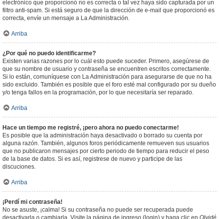
electrónico que proporcionó no es correcta o tal vez haya sido capturada por un
filtro anti-spam. Si está seguro de que la dirección de e-mail que proporcionó es
correcta, envíe un mensaje a La Administración.
Arriba
¿Por qué no puedo identificarme?
Existen varias razones por lo cuál esto puede suceder. Primero, asegúrese de
que su nombre de usuario y contraseña se encuentren escritos correctamente.
Si lo están, comuníquese con La Administración para asegurarse de que no ha
sido excluido. También es posible que el foro esté mal configurado por su dueño
y/o tenga fallos en la programación, por lo que necesitaría ser reparado.
Arriba
Hace un tiempo me registré, ¡pero ahora no puedo conectarme!
Es posible que la administración haya desactivado o borrado su cuenta por
alguna razón. También, algunos foros periódicamente remueven sus usuarios
que no publicaron mensajes por cierto periodo de tiempo para reducir el peso
de la base de datos. Si es así, registrese de nuevo y participe de las
discuciones.
Arriba
¡Perdí mi contraseña!
No se asuste, ¡calma! Si su contraseña no puede ser recuperada puede
desactivarla o cambiarla. Visite la página de ingreso (login) y haga clic en
Olvidé