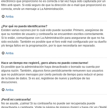
electrónico que proporcionó no es correcta o tal vez haya sido capturada por un
filtro anti-spam. Si está seguro de que la dirección de e-mail que proporcionó es
correcta, envíe un mensaje a La Administración.
Arriba
¿Por qué no puedo identificarme?
Existen varias razones por lo cuál esto puede suceder. Primero, asegúrese de
que su nombre de usuario y contraseña se encuentren escritos correctamente.
Si lo están, comuníquese con La Administración para asegurarse de que no ha
sido excluido. También es posible que el foro esté mal configurado por su dueño
y/o tenga fallos en la programación, por lo que necesitaría ser reparado.
Arriba
Hace un tiempo me registré, ¡pero ahora no puedo conectarme!
Es posible que la administración haya desactivado o borrado su cuenta por
alguna razón. También, algunos foros periódicamente remueven sus usuarios
que no publicaron mensajes por cierto periodo de tiempo para reducir el peso
de la base de datos. Si es así, registrese de nuevo y participe de las
discuciones.
Arriba
¡Perdí mi contraseña!
No se asuste, ¡calma! Si su contraseña no puede ser recuperada puede
desactivarla o cambiarla. Visite la página de ingreso (login) y haga clic en
Olvidé