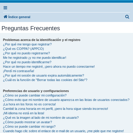
B
Índice general
u
Preguntas Frecuentes
s
c
Problemas acerca de la identificación y el registro
¿Por qué me tengo que registrar?
a
¿Qué es COPPA? (APPCO)
r
¿Por qué no puedo registrarme?
Me he registrado ¡y no me puedo identificar!
¿Por qué no puedo identificarme?
Hace un tiempo me registré, ¡pero ahora no puedo conectarme!
¡Perdí mi contraseña!
¿Por qué mi sesión de usuario expira automáticamente?
¿Cuál es la función de "Borrar todas las cookies del Sitio"?
Preferencias de usuario y configuraciones
¿Cómo se puede cambiar mi configuración?
¿Cómo evito que mi nombre de usuario aparezca en las listas de usuarios conectados?
¡La hora en los foros no es correcta!
Cambié la zona horaria en mi perfil, ¡pero la hora sigue siendo incorrecto!
¡Mi idioma no está en la lista!
¿Qué es la imagen al lado de mi nombre de usuario?
¿Cómo puedo mostrar un avatar?
¿Cómo se puede cambiar mi rango?
Cuando hago clic sobre el enlace de e-mail de un usuario, ¡me pide que me registre!