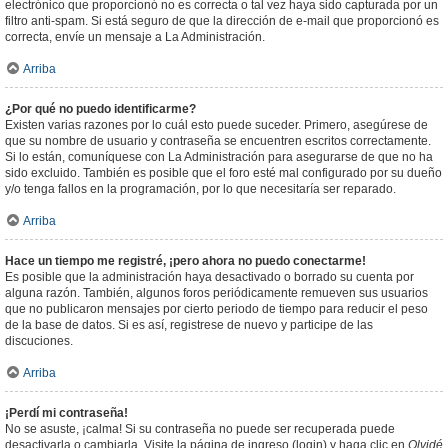
electrónico que proporcionó no es correcta o tal vez haya sido capturada por un
filtro anti-spam. Si está seguro de que la dirección de e-mail que proporcionó es
correcta, envíe un mensaje a La Administración.
Arriba
¿Por qué no puedo identificarme?
Existen varias razones por lo cuál esto puede suceder. Primero, asegúrese de
que su nombre de usuario y contraseña se encuentren escritos correctamente.
Si lo están, comuníquese con La Administración para asegurarse de que no ha
sido excluido. También es posible que el foro esté mal configurado por su dueño
y/o tenga fallos en la programación, por lo que necesitaría ser reparado.
Arriba
Hace un tiempo me registré, ¡pero ahora no puedo conectarme!
Es posible que la administración haya desactivado o borrado su cuenta por
alguna razón. También, algunos foros periódicamente remueven sus usuarios
que no publicaron mensajes por cierto periodo de tiempo para reducir el peso
de la base de datos. Si es así, registrese de nuevo y participe de las
discuciones.
Arriba
¡Perdí mi contraseña!
No se asuste, ¡calma! Si su contraseña no puede ser recuperada puede
desactivarla o cambiarla. Visite la página de ingreso (login) y haga clic en
Olvidé