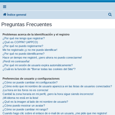
B
Índice general
u
Preguntas Frecuentes
s
c
Problemas acerca de la identificación y el registro
¿Por qué me tengo que registrar?
a
¿Qué es COPPA? (APPCO)
r
¿Por qué no puedo registrarme?
Me he registrado ¡y no me puedo identificar!
¿Por qué no puedo identificarme?
Hace un tiempo me registré, ¡pero ahora no puedo conectarme!
¡Perdí mi contraseña!
¿Por qué mi sesión de usuario expira automáticamente?
¿Cuál es la función de "Borrar todas las cookies del Sitio"?
Preferencias de usuario y configuraciones
¿Cómo se puede cambiar mi configuración?
¿Cómo evito que mi nombre de usuario aparezca en las listas de usuarios conectados?
¡La hora en los foros no es correcta!
Cambié la zona horaria en mi perfil, ¡pero la hora sigue siendo incorrecto!
¡Mi idioma no está en la lista!
¿Qué es la imagen al lado de mi nombre de usuario?
¿Cómo puedo mostrar un avatar?
¿Cómo se puede cambiar mi rango?
Cuando hago clic sobre el enlace de e-mail de un usuario, ¡me pide que me registre!