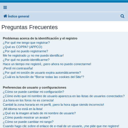
B
Índice general
u
Preguntas Frecuentes
s
c
Problemas acerca de la identificación y el registro
¿Por qué me tengo que registrar?
a
¿Qué es COPPA? (APPCO)
r
¿Por qué no puedo registrarme?
Me he registrado ¡y no me puedo identificar!
¿Por qué no puedo identificarme?
Hace un tiempo me registré, ¡pero ahora no puedo conectarme!
¡Perdí mi contraseña!
¿Por qué mi sesión de usuario expira automáticamente?
¿Cuál es la función de "Borrar todas las cookies del Sitio"?
Preferencias de usuario y configuraciones
¿Cómo se puede cambiar mi configuración?
¿Cómo evito que mi nombre de usuario aparezca en las listas de usuarios conectados?
¡La hora en los foros no es correcta!
Cambié la zona horaria en mi perfil, ¡pero la hora sigue siendo incorrecto!
¡Mi idioma no está en la lista!
¿Qué es la imagen al lado de mi nombre de usuario?
¿Cómo puedo mostrar un avatar?
¿Cómo se puede cambiar mi rango?
Cuando hago clic sobre el enlace de e-mail de un usuario, ¡me pide que me registre!