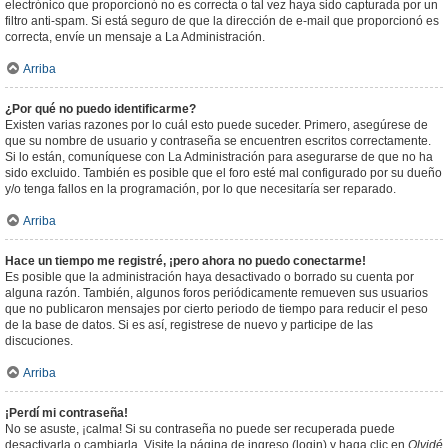
electrónico que proporcionó no es correcta o tal vez haya sido capturada por un
filtro anti-spam. Si está seguro de que la dirección de e-mail que proporcionó es
correcta, envíe un mensaje a La Administración.
Arriba
¿Por qué no puedo identificarme?
Existen varias razones por lo cuál esto puede suceder. Primero, asegúrese de
que su nombre de usuario y contraseña se encuentren escritos correctamente.
Si lo están, comuníquese con La Administración para asegurarse de que no ha
sido excluido. También es posible que el foro esté mal configurado por su dueño
y/o tenga fallos en la programación, por lo que necesitaría ser reparado.
Arriba
Hace un tiempo me registré, ¡pero ahora no puedo conectarme!
Es posible que la administración haya desactivado o borrado su cuenta por
alguna razón. También, algunos foros periódicamente remueven sus usuarios
que no publicaron mensajes por cierto periodo de tiempo para reducir el peso
de la base de datos. Si es así, registrese de nuevo y participe de las
discuciones.
Arriba
¡Perdí mi contraseña!
No se asuste, ¡calma! Si su contraseña no puede ser recuperada puede
desactivarla o cambiarla. Visite la página de ingreso (login) y haga clic en
Olvidé