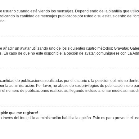
uario cuando esté viendo los mensajes. Dependiendo de la plantilla que utilice el
 indicando la cantidad de mensajes publicados por usted o su estatus dentro del 
rio.
e añadir un avatar utilizando uno de los siguientes cuatro métodos: Gravatar, Gale
 En caso de que no este disponible la opción de avatar, comuníquese con La Admi
antidad de publicaciones realizadas por el usuario o la posición del mismo dentro 
 la administración. Por favor, no abuse de sus privilegios de publicación solo pa
n el número de publicaciones realizadas, llegando incluso a tomar medidas mas drá
 pide que me registre!
 través del foro, si la administración habilita la opción. Esto es para prevenir el 