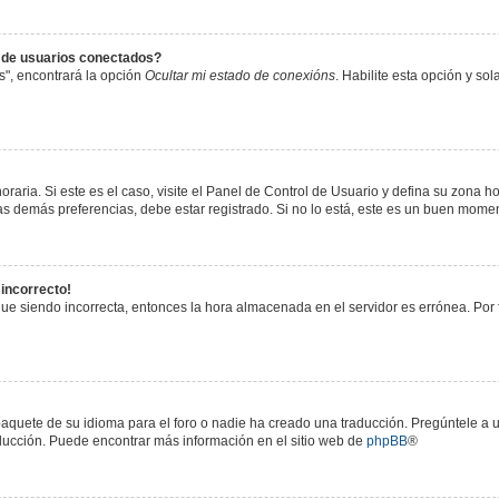
s de usuarios conectados?
s", encontrará la opción
Ocultar mi estado de conexións
. Habilite esta opción y s
raria. Si este es el caso, visite el Panel de Control de Usuario y defina su zona h
s demás preferencias, debe estar registrado. Si no lo está, este es un buen mome
 incorrecto!
igue siendo incorrecta, entonces la hora almacenada en el servidor es errónea. Por
paquete de su idioma para el foro o nadie ha creado una traducción. Pregúntele a u
raducción. Puede encontrar más información en el sitio web de
phpBB
®