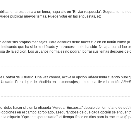
blicar una respuesta a un tema, haga clic en "Enviar respuesta". Seguramente nece
 Puede publicar nuevos temas, Puede votar en las encuestas, etc.
 editar sus propios mensajes. Para editarlos debe hacer clic en en botón
editar
(a 
 indicando que ha sido modificado y las veces que lo ha sido. No aparece si fue u
causa de la edición. Los usuarios normales no podrán borrar sus temas después de
e Control de Usuario. Una vez creada, active la opción
Añadir firma
cuando publiqu
e Usuario. Para dejar de añadirla en los mensajes, debe desactivar la opción
Añadir
 debe hacer clic en la etiqueta "Agregar Encuesta" debajo del formulario de public
dos opciones en el campo apropiado, asegurándose de que cada opción se encuentr
a etiqueta "Opciones por usuario", el tiempo límite en días para la encuesta (0 para