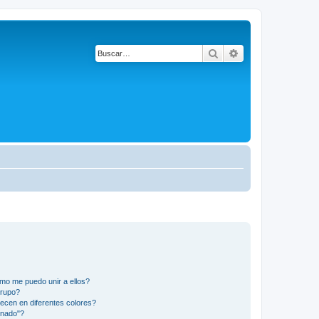
Buscar
Búsqueda avanza
mo me puedo unir a ellos?
Grupo?
ecen en diferentes colores?
inado"?