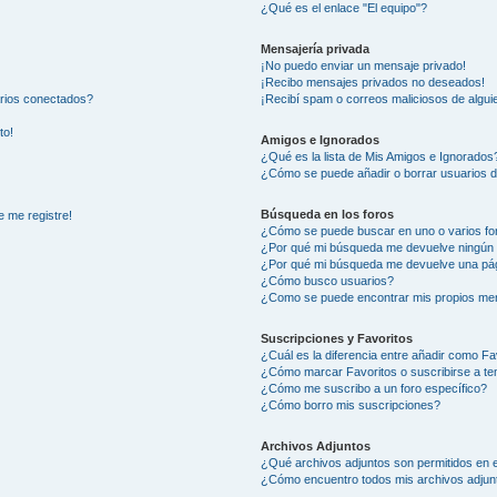
¿Qué es el enlace "El equipo"?
Mensajería privada
¡No puedo enviar un mensaje privado!
¡Recibo mensajes privados no deseados!
arios conectados?
¡Recibí spam o correos maliciosos de alguie
to!
Amigos e Ignorados
¿Qué es la lista de Mis Amigos e Ignorados
¿Cómo se puede añadir o borrar usuarios d
Búsqueda en los foros
e me registre!
¿Cómo se puede buscar en uno o varios fo
¿Por qué mi búsqueda me devuelve ningún 
¿Por qué mi búsqueda me devuelve una pág
¿Cómo busco usuarios?
¿Como se puede encontrar mis propios me
Suscripciones y Favoritos
¿Cuál es la diferencia entre añadir como Fa
¿Cómo marcar Favoritos o suscribirse a t
¿Cómo me suscribo a un foro específico?
¿Cómo borro mis suscripciones?
Archivos Adjuntos
¿Qué archivos adjuntos son permitidos en e
¿Cómo encuentro todos mis archivos adjun