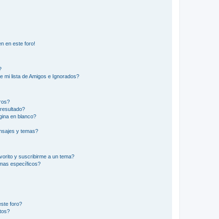
n en este foro!
?
e mi lista de Amigos e Ignorados?
ros?
resultado?
ina en blanco?
nsajes y temas?
vorito y suscribirme a un tema?
emas específicos?
ste foro?
tos?