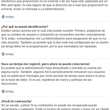
electrónico que proporcionó no es correcta o tal vez haya sido capturada por un
filtro anti-spam. Si está seguro de que la dirección de e-mail que proporcionó es
correcta, envíe un mensaje a La Administración.
Arriba
¿Por qué no puedo identificarme?
Existen varias razones por lo cuál esto puede suceder. Primero, asegúrese de
que su nombre de usuario y contraseña se encuentren escritos correctamente.
Si lo están, comuníquese con La Administración para asegurarse de que no ha
sido excluido. También es posible que el foro esté mal configurado por su dueño
y/o tenga fallos en la programación, por lo que necesitaría ser reparado.
Arriba
Hace un tiempo me registré, ¡pero ahora no puedo conectarme!
Es posible que la administración haya desactivado o borrado su cuenta por
alguna razón. También, algunos foros periódicamente remueven sus usuarios
que no publicaron mensajes por cierto periodo de tiempo para reducir el peso
de la base de datos. Si es así, registrese de nuevo y participe de las
discuciones.
Arriba
¡Perdí mi contraseña!
No se asuste, ¡calma! Si su contraseña no puede ser recuperada puede
desactivarla o cambiarla. Visite la página de ingreso (login) y haga clic en
Olvidé