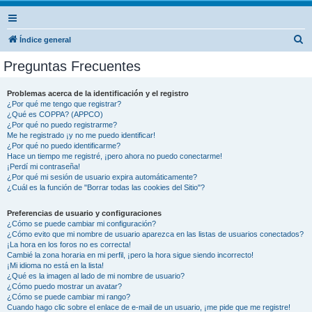
B
Índice general
u
Preguntas Frecuentes
s
c
Problemas acerca de la identificación y el registro
¿Por qué me tengo que registrar?
a
¿Qué es COPPA? (APPCO)
r
¿Por qué no puedo registrarme?
Me he registrado ¡y no me puedo identificar!
¿Por qué no puedo identificarme?
Hace un tiempo me registré, ¡pero ahora no puedo conectarme!
¡Perdí mi contraseña!
¿Por qué mi sesión de usuario expira automáticamente?
¿Cuál es la función de "Borrar todas las cookies del Sitio"?
Preferencias de usuario y configuraciones
¿Cómo se puede cambiar mi configuración?
¿Cómo evito que mi nombre de usuario aparezca en las listas de usuarios conectados?
¡La hora en los foros no es correcta!
Cambié la zona horaria en mi perfil, ¡pero la hora sigue siendo incorrecto!
¡Mi idioma no está en la lista!
¿Qué es la imagen al lado de mi nombre de usuario?
¿Cómo puedo mostrar un avatar?
¿Cómo se puede cambiar mi rango?
Cuando hago clic sobre el enlace de e-mail de un usuario, ¡me pide que me registre!