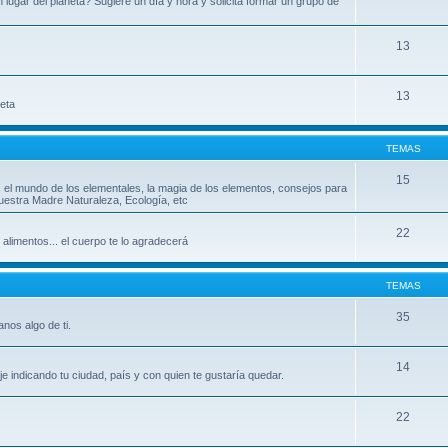
ugar del planeta? Sugiere un día y hora y solicita formar un grupo de
13
13
leta
TEMAS
15
, el mundo de los elementales, la magia de los elementos, consejos para
uestra Madre Naturaleza, Ecología, etc
22
 alimentos... el cuerpo te lo agradecerá
TEMAS
35
nos algo de ti.
14
indicando tu ciudad, país y con quien te gustaría quedar.
22