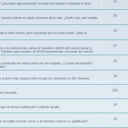
15
? ¿Escribes alguna poesia? en este foro puedes compartir tu amor
16
ser humano siente en algún momento de la vida. ¿Quién soy, qué sentido
15
nde a sufrir mucho, pero recuerda que no estás solo/a. ¡Aquí te
27
ico y la consciencia o alma se transfiere dentro del cuerpo astral (o
ral. Tambien aqui estudios de ECM (experiencias cercanas de muerte)
15
, producido en repercusión con otro espíritu. ¿La has encontrado?
dos?.
16
es la base más segura sobre la que se construye un Ser Humano.
101
int Germain...
14
que no tienes explicación o solicitar ayuda.
18
e se repite muchas veces y te interesa conocer su significado?