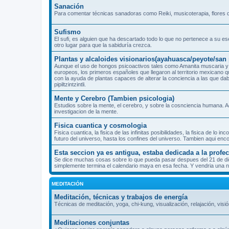
Sanación
Para comentar técnicas sanadoras como Reiki, musicoterapia, flores d
Sufismo
El sufi, es alguien que ha descartado todo lo que no pertenece a su es
otro lugar para que la sabiduría crezca.
Plantas y alcaloides visionarios(ayahuasca/peyote/sa
Aunque el uso de hongos psicoactivos tales como Amanita muscaria y 
europeos, los primeros españoles que llegaron al territorio mexicano 
con la ayuda de plantas capaces de alterar la conciencia a las que dab
pipiltzintzintli.
Mente y Cerebro (Tambien psicologia)
Estudios sobre la mente, el cerebro, y sobre la cosnciencia humana. A
investigacion de la mente.
Fisica cuantica y cosmologia
Fisica cuantica, la fisica de las infinitas posibilidades, la fisica de l
futuro del universo, hasta los confines del universo. Tambien aqui enc
Esta seccion ya es antigua, estaba dedicada a la prof
Se dice muchas cosas sobre lo que pueda pasar despues del 21 de dicie
simplemente termina el calendario maya en esa fecha. Y vendria una nu
MEDITACIÓN
Meditación, técnicas y trabajos de energía
Técnicas de meditación, yoga, chi-kung, visualización, relajación, visió
Meditaciones conjuntas