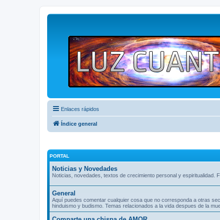
Enlaces rápidos
Índice general
PORTAL
Noticias y Novedades
Noticias, novedades, textos de crecimiento personal y espiritualidad. F
General
Aquí puedes comentar cualquier cosa que no corresponda a otras seccio
hinduismo y budismo. Temas relacionados a la vida despues de la muer
Comparte una chispa de AMOR