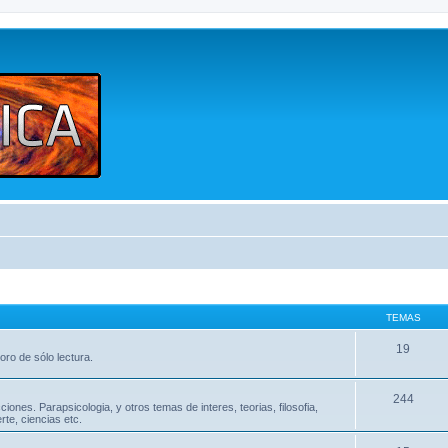
TEMAS
19
oro de sólo lectura.
244
nes. Parapsicologia, y otros temas de interes, teorias, filosofia,
te, ciencias etc.