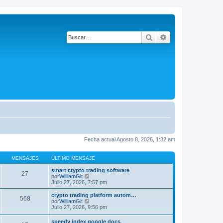
Buscar
Búsqueda avanza
Fecha actual Agosto 8, 2026, 1:32 am
MENSAJES
ÚLTIMO MENSAJE
smart crypto trading software
27
V
por
WilliamGit
e
Julio 27, 2026, 7:57 pm
r
ú
crypto trading platform autom…
568
l
V
por
WilliamGit
t
e
Julio 27, 2026, 9:56 pm
i
r
m
ú
speedy index google docs