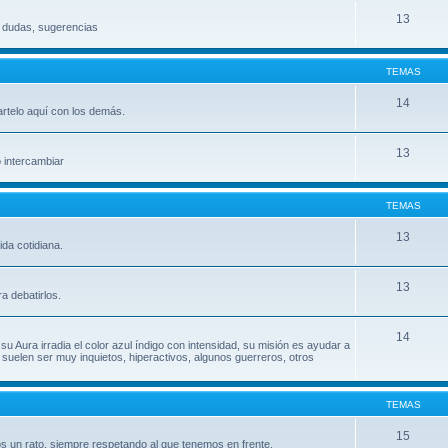
13
, dudas, sugerencias
TEMAS
14
artelo aquí con los demás.
13
o intercambiar
TEMAS
13
da cotidiana.
13
a debatirlos.
14
su Aura irradia el color azul índigo con intensidad, su misión es ayudar a
uelen ser muy inquietos, hiperactivos, algunos guerreros, otros
TEMAS
15
s un rato, siempre respetando al que tenemos en frente.