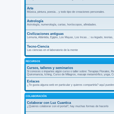
Arte
Música, pintura, poesia... y todo tipo de creaciones personales.
Astrología
Astrología, numerología, cartas, horóscopos, afinidades.
Civilizaciones antiguas
Lemuria, Atlántida, Egipto, Los Mayas, Los Incas...: su legado, teorias
Tecno-Ciencia
Las ciencias en el laboratorio de la mente
RECURSOS
Cursos, talleres y seminarios
Si conoces o impartes algún curso o taller sobre: Terapias Florales, R
Quiromancia, Iching, Curso de Milagros, masaje metamórfico, yoga, Cos
Enlaces
¿Te gusta alguna web en particular y quieres compartirla? aquí puede
COLABORACIÓN
Colaborar con Luz Cuantica
¿Quieres colaborar con el portal?, hay muchas formas de hacerlo