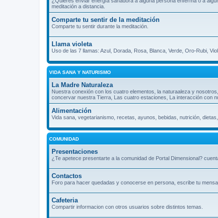
¿Quieres enviar energía sanadora a alguna persona enferma o a algún l
meditación a distancia.
Comparte tu sentir de la meditación
Comparte tu sentir durante la meditación.
Llama violeta
Uso de las 7 llamas: Azul, Dorada, Rosa, Blanca, Verde, Oro-Rubi, Vio
VIDA SANA Y NATURISMO
La Madre Naturaleza
Nuestra conexión con los cuatro elementos, la naturaaleza y nosotros
concervar nuestra Tierra, Las cuatro estaciones, La interacción con n
Alimentación
Vida sana, vegetarianismo, recetas, ayunos, bebidas, nutrición, dietas,
COMUNIDAD
Presentaciones
¿Te apetece presentarte a la comunidad de Portal Dimensional? cuenta
Contactos
Foro para hacer quedadas y conocerse en persona, escribe tu mensaje 
Cafeteria
Compartir informacion con otros usuarios sobre distintos temas.