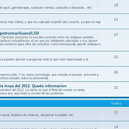
18
e bach, gemoterapia, sanación mental, sanación a distancia... etc
14
encia más íntima, y que ha cultivado el jardín del corazón, ya que no hay
n pedro/marihuana/LSD
27
Claviceps purpurea no era desconocido entre los antiguos pueblos
quedaron estupefactos al ver que los habitantes adoraban a sus dioses
an nombres para ellos tan extraños como teonanacatl, peyotl, ololiuqui o
32
ca puedes aportar o preguntar todo lo que este relacionado a la
56
o incomprenscible. Y su rama cosmologia, que estudia el pasado, presente y
ontrara estudio sobre la astronomia.
ecia maya del 2012. Quedo informacion
25
mbre del 2012. Lo cierto es que el final del mundo no tiene,
eva era, aqui toda la verdad de las profecias.
TEMAS
17
n aural, limpieza de chakras, despertar kundalini, etc.
14