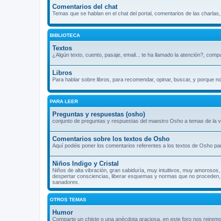
Comentarios del chat
Temas que se hablan en el chat del portal, comentarios de las charlas
BIBLIOTECA
Textos
¿Algún texto, cuento, pasaje, email... te ha llamado la atención?, comp
Libros
Para hablar sobre libros, para recomendar, opinar, buscar, y porque n
PARA LEER
Preguntas y respuestas (osho)
conjunto de preguntas y respuestas del maestro Osho a temas de la vi
Comentarios sobre los textos de Osho
Aquí podéis poner los comentarios referentes a los textos de Osho par
Niños Indigo y Cristal
Niños de alta vibración, gran sabiduría, muy intuitivos, muy amorosos, 
despertar consciencias, liberar esquemas y normas que no proceden, s
sanadores.
OTROS TEMAS
Humor
Comparte un chiste o una anécdota graciosa, en este foro nos reiremo