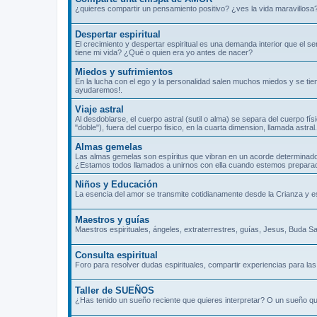
¿quieres compartir un pensamiento positivo? ¿ves la vida maravillosa
Despertar espiritual
El crecimiento y despertar espiritual es una demanda interior que el 
tiene mi vida? ¿Qué o quien era yo antes de nacer?
Miedos y sufrimientos
En la lucha con el ego y la personalidad salen muchos miedos y se tie
ayudaremos!.
Viaje astral
Al desdoblarse, el cuerpo astral (sutil o alma) se separa del cuerpo fís
"doble"), fuera del cuerpo fisico, en la cuarta dimension, llamada ast
Almas gemelas
Las almas gemelas son espíritus que vibran en un acorde determinado
¿Estamos todos llamados a unirnos con ella cuando estemos prepara
Niños y Educación
La esencia del amor se transmite cotidianamente desde la Crianza y 
Maestros y guías
Maestros espirituales, ángeles, extraterrestres, guías, Jesus, Buda Sa
Consulta espiritual
Foro para resolver dudas espirituales, compartir experiencias para las 
Taller de SUEÑOS
¿Has tenido un sueño reciente que quieres interpretar? O un sueño qu