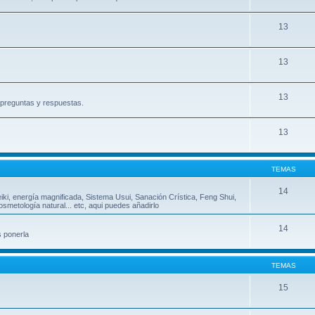
13
13
13
, preguntas y respuestas.
13
TEMAS
14
eiki, energía magnificada, Sistema Usui, Sanación Crística, Feng Shui,
metología natural... etc, aqui puedes añadirlo
14
s ponerla
TEMAS
15