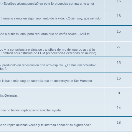
15
? ¿Escribes alguna poesia? en este foro puedes compartir tu amor
16
ser humano siente en algún momento de la vida. ¿Quién soy, qué sentido
15
nde a sufrir mucho, pero recuerda que no estás solo/a. ¡Aquí te
27
ico y la consciencia o alma se transfiere dentro del cuerpo astral (o
ral. Tambien aqui estudios de ECM (experiencias cercanas de muerte)
15
, producido en repercusión con otro espíritu. ¿La has encontrado?
dos?.
16
es la base más segura sobre la que se construye un Ser Humano.
101
int Germain...
14
que no tienes explicación o solicitar ayuda.
18
e se repite muchas veces y te interesa conocer su significado?