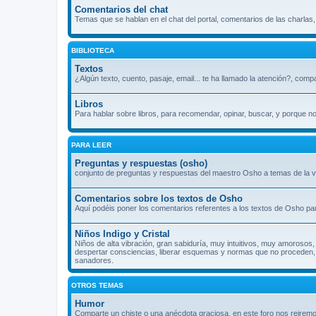
Comentarios del chat
Temas que se hablan en el chat del portal, comentarios de las charlas
BIBLIOTECA
Textos
¿Algún texto, cuento, pasaje, email... te ha llamado la atención?, comp
Libros
Para hablar sobre libros, para recomendar, opinar, buscar, y porque n
PARA LEER
Preguntas y respuestas (osho)
conjunto de preguntas y respuestas del maestro Osho a temas de la vi
Comentarios sobre los textos de Osho
Aquí podéis poner los comentarios referentes a los textos de Osho par
Niños Indigo y Cristal
Niños de alta vibración, gran sabiduría, muy intuitivos, muy amorosos, 
despertar consciencias, liberar esquemas y normas que no proceden, s
sanadores.
OTROS TEMAS
Humor
Comparte un chiste o una anécdota graciosa, en este foro nos reiremo