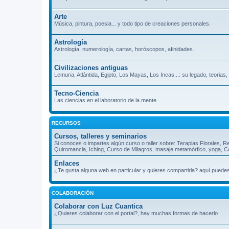
Arte
Música, pintura, poesia... y todo tipo de creaciones personales.
Astrología
Astrología, numerología, cartas, horóscopos, afinidades.
Civilizaciones antiguas
Lemuria, Atlántida, Egipto, Los Mayas, Los Incas...: su legado, teorias
Tecno-Ciencia
Las ciencias en el laboratorio de la mente
RECURSOS
Cursos, talleres y seminarios
Si conoces o impartes algún curso o taller sobre: Terapias Florales, R
Quiromancia, Iching, Curso de Milagros, masaje metamórfico, yoga, Cos
Enlaces
¿Te gusta alguna web en particular y quieres compartirla? aquí puede
COLABORACIÓN
Colaborar con Luz Cuantica
¿Quieres colaborar con el portal?, hay muchas formas de hacerlo