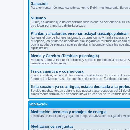
Sanación
Para comentar técnicas sanadoras como Reiki, musicoterapia, flores d
Sufismo
El sufi, es alguien que ha descartado todo lo que no pertenece a su es
otro lugar para que la sabiduría crezca.
Plantas y alcaloides visionarios(ayahuasca/peyote/sa
Aunque el uso de hongos psicoactivos tales como Amanita muscaria y 
europeos, los primeros españoles que llegaron al territorio mexicano 
con la ayuda de plantas capaces de alterar la conciencia a las que dab
pipiltzintzintli.
Mente y Cerebro (Tambien psicologia)
Estudios sobre la mente, el cerebro, y sobre la cosnciencia humana. A
investigacion de la mente.
Fisica cuantica y cosmologia
Fisica cuantica, la fisica de las infinitas posibilidades, la fisica de l
futuro del universo, hasta los confines del universo. Tambien aqui enc
Esta seccion ya es antigua, estaba dedicada a la prof
Se dice muchas cosas sobre lo que pueda pasar despues del 21 de dicie
simplemente termina el calendario maya en esa fecha. Y vendria una nu
MEDITACIÓN
Meditación, técnicas y trabajos de energía
Técnicas de meditación, yoga, chi-kung, visualización, relajación, visió
Meditaciones conjuntas