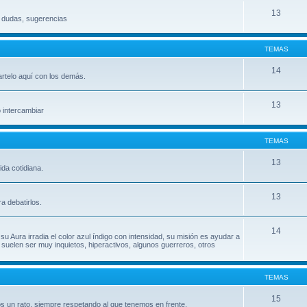
13
, dudas, sugerencias
TEMAS
14
artelo aquí con los demás.
13
o intercambiar
TEMAS
13
da cotidiana.
13
a debatirlos.
14
su Aura irradia el color azul índigo con intensidad, su misión es ayudar a
uelen ser muy inquietos, hiperactivos, algunos guerreros, otros
TEMAS
15
s un rato, siempre respetando al que tenemos en frente.