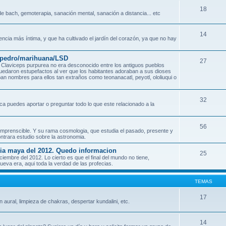
18
e bach, gemoterapia, sanación mental, sanación a distancia... etc
14
encia más íntima, y que ha cultivado el jardín del corazón, ya que no hay
n pedro/marihuana/LSD
27
Claviceps purpurea no era desconocido entre los antiguos pueblos
quedaron estupefactos al ver que los habitantes adoraban a sus dioses
an nombres para ellos tan extraños como teonanacatl, peyotl, ololiuqui o
32
ca puedes aportar o preguntar todo lo que este relacionado a la
56
o incomprenscible. Y su rama cosmologia, que estudia el pasado, presente y
ontrara estudio sobre la astronomia.
ecia maya del 2012. Quedo informacion
25
mbre del 2012. Lo cierto es que el final del mundo no tiene,
eva era, aqui toda la verdad de las profecias.
TEMAS
17
n aural, limpieza de chakras, despertar kundalini, etc.
14