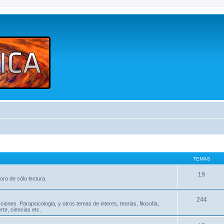
TEMAS
19
oro de sólo lectura.
244
nes. Parapsicologia, y otros temas de interes, teorias, filosofia,
te, ciencias etc.