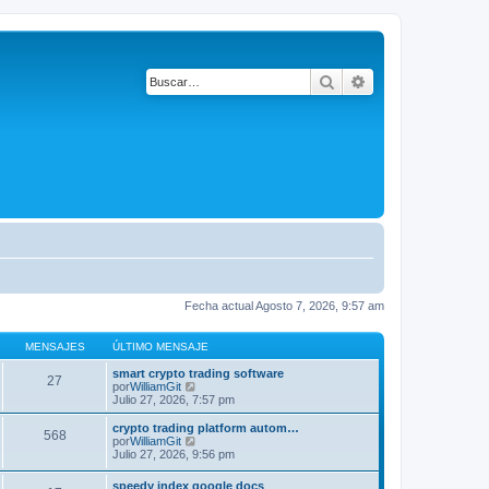
Buscar
Búsqueda avanza
Fecha actual Agosto 7, 2026, 9:57 am
MENSAJES
ÚLTIMO MENSAJE
smart crypto trading software
27
V
por
WilliamGit
e
Julio 27, 2026, 7:57 pm
r
ú
crypto trading platform autom…
568
l
V
por
WilliamGit
t
e
Julio 27, 2026, 9:56 pm
i
r
m
ú
speedy index google docs