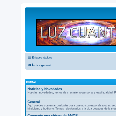
Enlaces rápidos
Índice general
PORTAL
Noticias y Novedades
Noticias, novedades, textos de crecimiento personal y espiritualidad. F
General
Aquí puedes comentar cualquier cosa que no corresponda a otras seccio
hinduismo y budismo. Temas relacionados a la vida despues de la muer
Comparte una chispa de AMOR