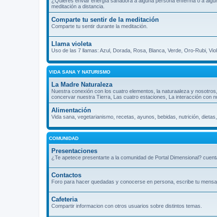
¿Quieres enviar energía sanadora a alguna persona enferma o a algún l
meditación a distancia.
Comparte tu sentir de la meditación
Comparte tu sentir durante la meditación.
Llama violeta
Uso de las 7 llamas: Azul, Dorada, Rosa, Blanca, Verde, Oro-Rubi, Vio
VIDA SANA Y NATURISMO
La Madre Naturaleza
Nuestra conexión con los cuatro elementos, la naturaaleza y nosotros
concervar nuestra Tierra, Las cuatro estaciones, La interacción con n
Alimentación
Vida sana, vegetarianismo, recetas, ayunos, bebidas, nutrición, dietas,
COMUNIDAD
Presentaciones
¿Te apetece presentarte a la comunidad de Portal Dimensional? cuenta
Contactos
Foro para hacer quedadas y conocerse en persona, escribe tu mensaje 
Cafeteria
Compartir informacion con otros usuarios sobre distintos temas.