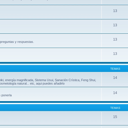
13
13
13
, preguntas y respuestas.
13
TEMAS
14
eiki, energía magnificada, Sistema Usui, Sanación Crística, Feng Shui,
metología natural... etc, aqui puedes añadirlo
14
s ponerla
TEMAS
15