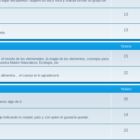
ugar del planeta? Sugiere un día y hora y solicita formar un grupo de
13
13
leta
TEMAS
15
, el mundo de los elementales, la magia de los elementos, consejos para
uestra Madre Naturaleza, Ecología, etc
22
 alimentos... el cuerpo te lo agradecerá
TEMAS
35
nos algo de ti.
14
indicando tu ciudad, país y con quien te gustaría quedar.
22