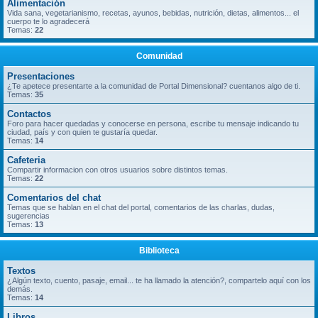
Alimentación
Vida sana, vegetarianismo, recetas, ayunos, bebidas, nutrición, dietas, alimentos... el
cuerpo te lo agradecerá
Temas:
22
Comunidad
Presentaciones
¿Te apetece presentarte a la comunidad de Portal Dimensional? cuentanos algo de ti.
Temas:
35
Contactos
Foro para hacer quedadas y conocerse en persona, escribe tu mensaje indicando tu
ciudad, país y con quien te gustaría quedar.
Temas:
14
Cafeteria
Compartir informacion con otros usuarios sobre distintos temas.
Temas:
22
Comentarios del chat
Temas que se hablan en el chat del portal, comentarios de las charlas, dudas,
sugerencias
Temas:
13
Biblioteca
Textos
¿Algún texto, cuento, pasaje, email... te ha llamado la atención?, compartelo aquí con los
demás.
Temas:
14
Libros