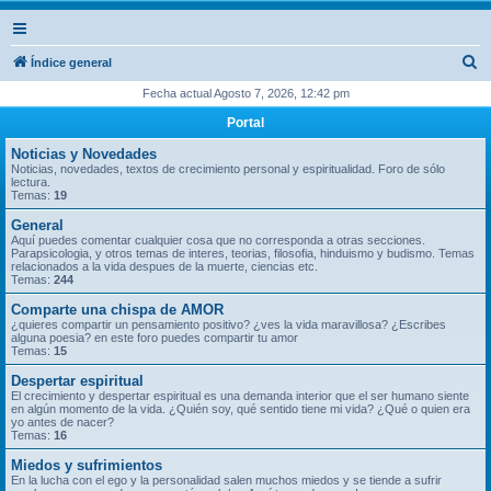
B
Índice general
u
Fecha actual Agosto 7, 2026, 12:42 pm
s
Portal
c
Noticias y Novedades
a
Noticias, novedades, textos de crecimiento personal y espiritualidad. Foro de sólo
lectura.
r
Temas:
19
General
Aquí puedes comentar cualquier cosa que no corresponda a otras secciones.
Parapsicologia, y otros temas de interes, teorias, filosofia, hinduismo y budismo. Temas
relacionados a la vida despues de la muerte, ciencias etc.
Temas:
244
Comparte una chispa de AMOR
¿quieres compartir un pensamiento positivo? ¿ves la vida maravillosa? ¿Escribes
alguna poesia? en este foro puedes compartir tu amor
Temas:
15
Despertar espiritual
El crecimiento y despertar espiritual es una demanda interior que el ser humano siente
en algún momento de la vida. ¿Quién soy, qué sentido tiene mi vida? ¿Qué o quien era
yo antes de nacer?
Temas:
16
Miedos y sufrimientos
En la lucha con el ego y la personalidad salen muchos miedos y se tiende a sufrir