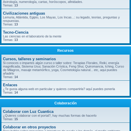
Astrología, numerología, cartas, horóscopos, afinidades.
Temas:
13
Civilizaciones antiguas
Lemuria, Atlántida, Egipto, Los Mayas, Los Incas...: su legado, teorias, preguntas y
respuestas.
Temas:
13
Tecno-Ciencia
Las ciencias en el laboratorio de la mente
Temas:
13
Recursos
Cursos, talleres y seminarios
Si conoces o impartes algún curso o taller sobre: Terapias Florales, Reiki, energía
magnificada, Sistema Usui, Sanación Crística, Feng Shui, Quiromancia, Iching, Curso
de Milagros, masaje metamórfico, yoga, Cosmetología natural... etc, aqui puedes
añadirlo
Temas:
14
Enlaces
¿Te gusta alguna web en particular y quieres compartirla? aquí puedes ponerla
Temas:
14
Colaboración
Colaborar con Luz Cuantica
¿Quieres colaborar con el portal?, hay muchas formas de hacerlo
Temas:
15
Colaborar en otros proyectos