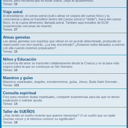
mucho, pero recuerda que no estás solo/a. ¡Aquí te ayudaremos!.
Temas:
15
Viaje astral
Al desdoblarse, el cuerpo astral (sutil o alma) se separa del cuerpo físico y la
consciencia o alma se transfiere dentro del cuerpo astral (o "doble"), fuera del cuerpo
fisico, en la cuarta dimension, llamada astral. Tambien aqui estudios de ECM
(experiencias cercanas de muerte)
Temas:
27
Almas gemelas
Las almas gemelas son espíritus que vibran en un acorde determinado, producido en
repercusión con otro espíritu. ¿La has encontrado? ¿Estamos todos llamados a unirnos
con ella cuando estemos preparados?.
Temas:
15
Niños y Educación
La esencia del amor se transmite cotidianamente desde la Crianza y es la base más
segura sobre la que se construye un Ser Humano.
Temas:
16
Maestros y guías
Maestros espirituales, ángeles, extraterrestres, guías, Jesus, Buda Saint Germain...
Temas:
101
Consulta espiritual
Foro para resolver dudas espirituales, compartir experiencias para las que no tienes
explicación o solicitar ayuda.
Temas:
14
Taller de SUEÑOS
¿Has tenido un sueño reciente que quieres interpretar? O un sueño que se repite
muchas veces y te interesa conocer su significado?
Temas:
18