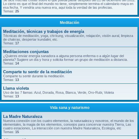
Se dice muchas cosas sobre lo que pueda pasar despues del 21 de diciembre del 2012.
Lo cierto es que el final del mundo no tiene, simplemente termina el calendario maya en
esa fecha. Y vendria una nueva era, aqui toda la verdad de las profecias.
Temas:
25
Meditación
Meditación, técnicas y trabajos de energía
Técnicas de meditación, yoga, chi-kung, visualización, relajación, visión aural, limpieza
de chakras, despertar kundalini, etc.
Temas:
17
Meditaciones conjuntas
¿Quieres enviar energía sanadora a alguna persona enferma o a algún lugar del
planeta? Sugiere un día y hora y solicita formar un grupo de meditación a distancia.
Temas:
14
Comparte tu sentir de la meditación
Comparte tu sentir durante la meditación.
Temas:
13
Llama violeta
Uso de las 7 llamas: Azul, Dorada, Rosa, Blanca, Verde, Oro-Rubi, Violeta
Temas:
13
Vida sana y naturismo
La Madre Naturaleza
Nuestra conexión con los cuatro elementos, la naturaaleza y nosotros, el mundo de los
elementales, la magia de los elementos, consejos para concervar nuestra Tierra, Las
cuatro estaciones, La interacción con nuestra Madre Naturaleza, Ecología, etc
Temas:
15