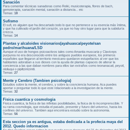
Sanación
Para comentar técnicas sanadoras como Reiki, musicoterapia, flores de bach,
gemoterapia, sanación mental, sanación a distancia... etc
Temas:
18
Sufismo
El sufi, es alguien que ha descartado todo lo que no pertenece a su esencia más íntima,
y que ha cultivado el jardín del corazón, ya que no hay otro lugar para que la sabiduría
crezca.
Temas:
14
Plantas y alcaloides visionarios(ayahuasca/peyote/san
pedro/marihuana/LSD
Aunque el uso de hongos psicoactivos tales como Amanita muscaria y Claviceps
purpurea no era desconocido entre los antiguos pueblos europeos, los primeros
españoles que llegaron al territorio mexicano quedaron estupefactos al ver que los
habitantes adoraban a sus dioses con la ayuda de plantas capaces de alterar la
conciencia a las que daban nombres para ellos tan extraños como teonanacatl, peyotl,
ololiuqui o pipiltzintzintli.
Temas:
27
Mente y Cerebro (Tambien psicologia)
Estudios sobre la mente, el cerebro, y sobre la cosnciencia humana. Aca puedes
aportar o preguntar todo lo que este relacionado a la investigacion de la mente.
Temas:
32
Fisica cuantica y cosmologia
Fisica cuantica, la fisica de las infinitas posibilidades, la fisica de lo incomprenscible. Y
su rama cosmologia, que estudia el pasado, presente y futuro del universo, hasta los
confines del universo. Tambien aqui encontrara estudio sobre la astronomia.
Temas:
56
Esta seccion ya es antigua, estaba dedicada a la profecia maya del
2012. Quedo informacion