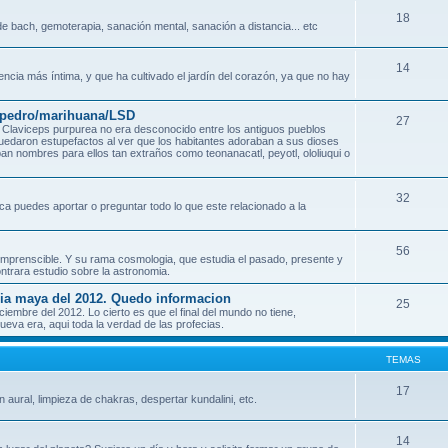
18
e bach, gemoterapia, sanación mental, sanación a distancia... etc
14
encia más íntima, y que ha cultivado el jardín del corazón, ya que no hay
n pedro/marihuana/LSD
27
Claviceps purpurea no era desconocido entre los antiguos pueblos
quedaron estupefactos al ver que los habitantes adoraban a sus dioses
an nombres para ellos tan extraños como teonanacatl, peyotl, ololiuqui o
32
ca puedes aportar o preguntar todo lo que este relacionado a la
56
o incomprenscible. Y su rama cosmologia, que estudia el pasado, presente y
ontrara estudio sobre la astronomia.
ecia maya del 2012. Quedo informacion
25
mbre del 2012. Lo cierto es que el final del mundo no tiene,
eva era, aqui toda la verdad de las profecias.
TEMAS
17
n aural, limpieza de chakras, despertar kundalini, etc.
14