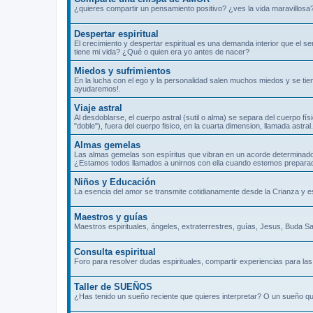
¿quieres compartir un pensamiento positivo? ¿ves la vida maravillosa
Despertar espiritual
El crecimiento y despertar espiritual es una demanda interior que el 
tiene mi vida? ¿Qué o quien era yo antes de nacer?
Miedos y sufrimientos
En la lucha con el ego y la personalidad salen muchos miedos y se tie
ayudaremos!.
Viaje astral
Al desdoblarse, el cuerpo astral (sutil o alma) se separa del cuerpo fís
"doble"), fuera del cuerpo fisico, en la cuarta dimension, llamada ast
Almas gemelas
Las almas gemelas son espíritus que vibran en un acorde determinado
¿Estamos todos llamados a unirnos con ella cuando estemos prepara
Niños y Educación
La esencia del amor se transmite cotidianamente desde la Crianza y 
Maestros y guías
Maestros espirituales, ángeles, extraterrestres, guías, Jesus, Buda Sa
Consulta espiritual
Foro para resolver dudas espirituales, compartir experiencias para las 
Taller de SUEÑOS
¿Has tenido un sueño reciente que quieres interpretar? O un sueño qu