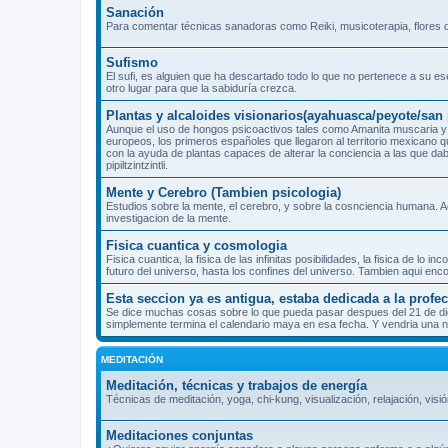
Sanación
Para comentar técnicas sanadoras como Reiki, musicoterapia, flores d
Sufismo
El sufi, es alguien que ha descartado todo lo que no pertenece a su es
otro lugar para que la sabiduría crezca.
Plantas y alcaloides visionarios(ayahuasca/peyote/sa
Aunque el uso de hongos psicoactivos tales como Amanita muscaria y 
europeos, los primeros españoles que llegaron al territorio mexicano 
con la ayuda de plantas capaces de alterar la conciencia a las que dab
pipiltzintzintli.
Mente y Cerebro (Tambien psicologia)
Estudios sobre la mente, el cerebro, y sobre la cosnciencia humana. A
investigacion de la mente.
Fisica cuantica y cosmologia
Fisica cuantica, la fisica de las infinitas posibilidades, la fisica de l
futuro del universo, hasta los confines del universo. Tambien aqui enc
Esta seccion ya es antigua, estaba dedicada a la prof
Se dice muchas cosas sobre lo que pueda pasar despues del 21 de dicie
simplemente termina el calendario maya en esa fecha. Y vendria una nu
MEDITACIÓN
Meditación, técnicas y trabajos de energía
Técnicas de meditación, yoga, chi-kung, visualización, relajación, visió
Meditaciones conjuntas