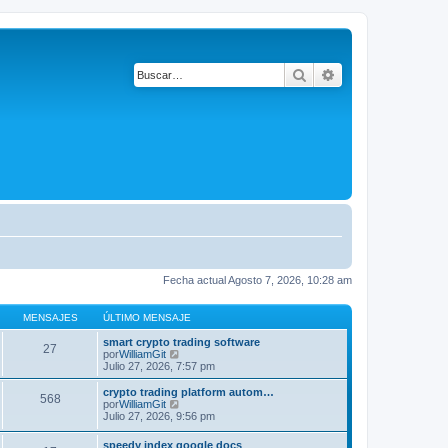
Buscar
Búsqueda avanza
Fecha actual Agosto 7, 2026, 10:28 am
MENSAJES
ÚLTIMO MENSAJE
smart crypto trading software
27
V
por
WilliamGit
e
Julio 27, 2026, 7:57 pm
r
ú
crypto trading platform autom…
568
l
V
por
WilliamGit
t
e
Julio 27, 2026, 9:56 pm
i
r
m
ú
speedy index google docs