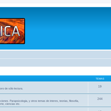
TEMAS
19
oro de sólo lectura.
244
nes. Parapsicologia, y otros temas de interes, teorias, filosofia,
te, ciencias etc.