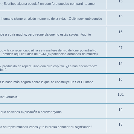
15
? ¿Escribes alguna poesia? en este foro puedes compartir tu amor
16
ser humano siente en algún momento de la vida. ¿Quién soy, qué sentido
15
nde a sufrir mucho, pero recuerda que no estás solo/a. ¡Aquí te
27
ico y la consciencia o alma se transfiere dentro del cuerpo astral (o
ral. Tambien aqui estudios de ECM (experiencias cercanas de muerte)
15
, producido en repercusión con otro espíritu. ¿La has encontrado?
dos?.
16
es la base más segura sobre la que se construye un Ser Humano.
101
int Germain...
14
que no tienes explicación o solicitar ayuda.
18
e se repite muchas veces y te interesa conocer su significado?