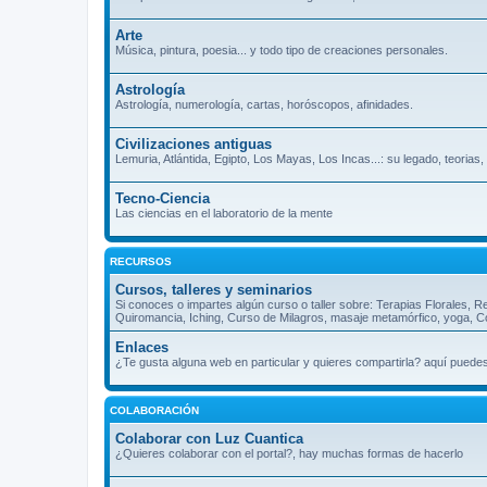
Arte
Música, pintura, poesia... y todo tipo de creaciones personales.
Astrología
Astrología, numerología, cartas, horóscopos, afinidades.
Civilizaciones antiguas
Lemuria, Atlántida, Egipto, Los Mayas, Los Incas...: su legado, teorias
Tecno-Ciencia
Las ciencias en el laboratorio de la mente
RECURSOS
Cursos, talleres y seminarios
Si conoces o impartes algún curso o taller sobre: Terapias Florales, R
Quiromancia, Iching, Curso de Milagros, masaje metamórfico, yoga, Cos
Enlaces
¿Te gusta alguna web en particular y quieres compartirla? aquí puede
COLABORACIÓN
Colaborar con Luz Cuantica
¿Quieres colaborar con el portal?, hay muchas formas de hacerlo