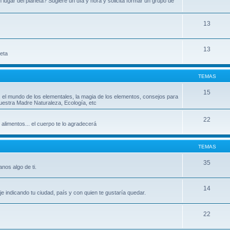
ugar del planeta? Sugiere un día y hora y solicita formar un grupo de
13
13
leta
TEMAS
15
, el mundo de los elementales, la magia de los elementos, consejos para
uestra Madre Naturaleza, Ecología, etc
22
 alimentos... el cuerpo te lo agradecerá
TEMAS
35
nos algo de ti.
14
indicando tu ciudad, país y con quien te gustaría quedar.
22