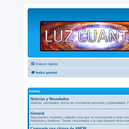
Enlaces rápidos
Índice general
PORTAL
Noticias y Novedades
Noticias, novedades, textos de crecimiento personal y espiritualidad. F
General
Aquí puedes comentar cualquier cosa que no corresponda a otras seccio
hinduismo y budismo. Temas relacionados a la vida despues de la muer
Comparte una chispa de AMOR