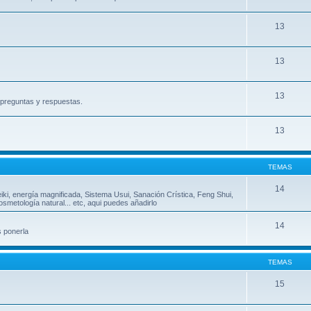
13
13
13
, preguntas y respuestas.
13
TEMAS
14
eiki, energía magnificada, Sistema Usui, Sanación Crística, Feng Shui,
metología natural... etc, aqui puedes añadirlo
14
s ponerla
TEMAS
15