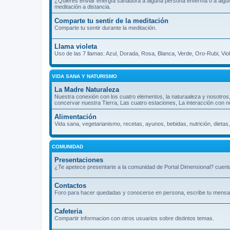
¿Quieres enviar energía sanadora a alguna persona enferma o a algún l
meditación a distancia.
Comparte tu sentir de la meditación
Comparte tu sentir durante la meditación.
Llama violeta
Uso de las 7 llamas: Azul, Dorada, Rosa, Blanca, Verde, Oro-Rubi, Vio
VIDA SANA Y NATURISMO
La Madre Naturaleza
Nuestra conexión con los cuatro elementos, la naturaaleza y nosotros
concervar nuestra Tierra, Las cuatro estaciones, La interacción con n
Alimentación
Vida sana, vegetarianismo, recetas, ayunos, bebidas, nutrición, dietas,
COMUNIDAD
Presentaciones
¿Te apetece presentarte a la comunidad de Portal Dimensional? cuenta
Contactos
Foro para hacer quedadas y conocerse en persona, escribe tu mensaje 
Cafeteria
Compartir informacion con otros usuarios sobre distintos temas.