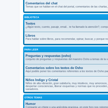
Comentarios del chat
Temas que se hablan en el chat del portal, comentarios de las charlas
BIBLIOTECA
Textos
¿Algún texto, cuento, pasaje, email... te ha llamado la atención?, comp
Libros
Para hablar sobre libros, para recomendar, opinar, buscar, y porque n
PARA LEER
Preguntas y respuestas (osho)
conjunto de preguntas y respuestas del maestro Osho a temas de la vi
Comentarios sobre los textos de Osho
Aquí podéis poner los comentarios referentes a los textos de Osho par
Niños Indigo y Cristal
Niños de alta vibración, gran sabiduría, muy intuitivos, muy amorosos, 
despertar consciencias, liberar esquemas y normas que no proceden, s
sanadores.
OTROS TEMAS
Humor
Comparte un chiste o una anécdota graciosa, en este foro nos reiremo