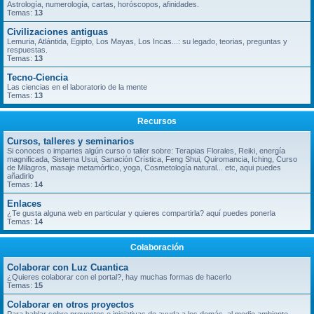
Astrología, numerología, cartas, horóscopos, afinidades.
Temas:
13
Civilizaciones antiguas
Lemuria, Atlántida, Egipto, Los Mayas, Los Incas...: su legado, teorias, preguntas y
respuestas.
Temas:
13
Tecno-Ciencia
Las ciencias en el laboratorio de la mente
Temas:
13
Recursos
Cursos, talleres y seminarios
Si conoces o impartes algún curso o taller sobre: Terapias Florales, Reiki, energía
magnificada, Sistema Usui, Sanación Crística, Feng Shui, Quiromancia, Iching, Curso
de Milagros, masaje metamórfico, yoga, Cosmetología natural... etc, aqui puedes
añadirlo
Temas:
14
Enlaces
¿Te gusta alguna web en particular y quieres compartirla? aquí puedes ponerla
Temas:
14
Colaboración
Colaborar con Luz Cuantica
¿Quieres colaborar con el portal?, hay muchas formas de hacerlo
Temas:
15
Colaborar en otros proyectos