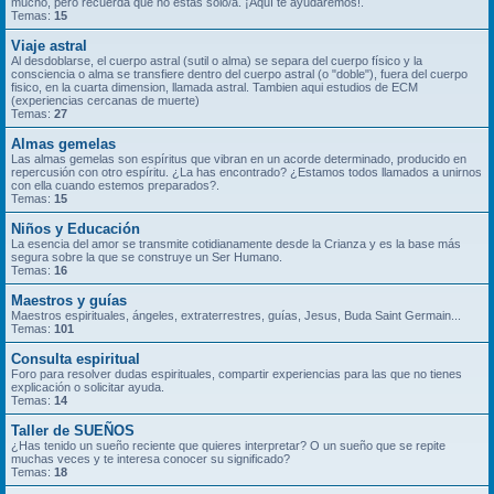
mucho, pero recuerda que no estás solo/a. ¡Aquí te ayudaremos!.
Temas:
15
Viaje astral
Al desdoblarse, el cuerpo astral (sutil o alma) se separa del cuerpo físico y la
consciencia o alma se transfiere dentro del cuerpo astral (o "doble"), fuera del cuerpo
fisico, en la cuarta dimension, llamada astral. Tambien aqui estudios de ECM
(experiencias cercanas de muerte)
Temas:
27
Almas gemelas
Las almas gemelas son espíritus que vibran en un acorde determinado, producido en
repercusión con otro espíritu. ¿La has encontrado? ¿Estamos todos llamados a unirnos
con ella cuando estemos preparados?.
Temas:
15
Niños y Educación
La esencia del amor se transmite cotidianamente desde la Crianza y es la base más
segura sobre la que se construye un Ser Humano.
Temas:
16
Maestros y guías
Maestros espirituales, ángeles, extraterrestres, guías, Jesus, Buda Saint Germain...
Temas:
101
Consulta espiritual
Foro para resolver dudas espirituales, compartir experiencias para las que no tienes
explicación o solicitar ayuda.
Temas:
14
Taller de SUEÑOS
¿Has tenido un sueño reciente que quieres interpretar? O un sueño que se repite
muchas veces y te interesa conocer su significado?
Temas:
18