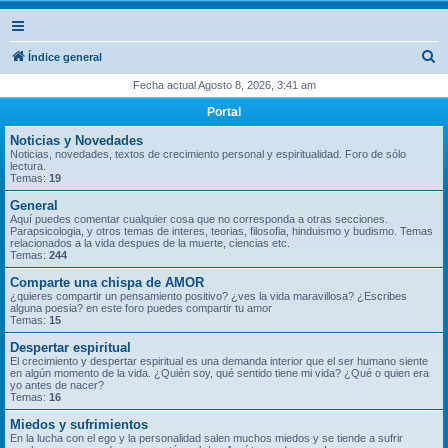
B
Índice general
u
Fecha actual Agosto 8, 2026, 3:41 am
s
Portal
c
Noticias y Novedades
a
Noticias, novedades, textos de crecimiento personal y espiritualidad. Foro de sólo
lectura.
r
Temas:
19
General
Aquí puedes comentar cualquier cosa que no corresponda a otras secciones.
Parapsicologia, y otros temas de interes, teorias, filosofia, hinduismo y budismo. Temas
relacionados a la vida despues de la muerte, ciencias etc.
Temas:
244
Comparte una chispa de AMOR
¿quieres compartir un pensamiento positivo? ¿ves la vida maravillosa? ¿Escribes
alguna poesia? en este foro puedes compartir tu amor
Temas:
15
Despertar espiritual
El crecimiento y despertar espiritual es una demanda interior que el ser humano siente
en algún momento de la vida. ¿Quién soy, qué sentido tiene mi vida? ¿Qué o quien era
yo antes de nacer?
Temas:
16
Miedos y sufrimientos
En la lucha con el ego y la personalidad salen muchos miedos y se tiende a sufrir