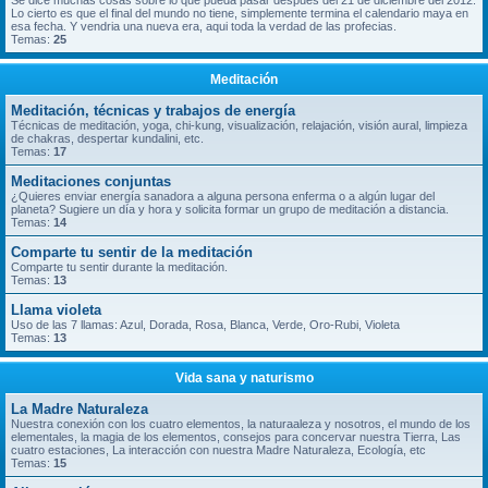
Se dice muchas cosas sobre lo que pueda pasar despues del 21 de diciembre del 2012.
Lo cierto es que el final del mundo no tiene, simplemente termina el calendario maya en
esa fecha. Y vendria una nueva era, aqui toda la verdad de las profecias.
Temas:
25
Meditación
Meditación, técnicas y trabajos de energía
Técnicas de meditación, yoga, chi-kung, visualización, relajación, visión aural, limpieza
de chakras, despertar kundalini, etc.
Temas:
17
Meditaciones conjuntas
¿Quieres enviar energía sanadora a alguna persona enferma o a algún lugar del
planeta? Sugiere un día y hora y solicita formar un grupo de meditación a distancia.
Temas:
14
Comparte tu sentir de la meditación
Comparte tu sentir durante la meditación.
Temas:
13
Llama violeta
Uso de las 7 llamas: Azul, Dorada, Rosa, Blanca, Verde, Oro-Rubi, Violeta
Temas:
13
Vida sana y naturismo
La Madre Naturaleza
Nuestra conexión con los cuatro elementos, la naturaaleza y nosotros, el mundo de los
elementales, la magia de los elementos, consejos para concervar nuestra Tierra, Las
cuatro estaciones, La interacción con nuestra Madre Naturaleza, Ecología, etc
Temas:
15