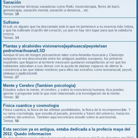
Sanación
Para comentar técnicas sanadoras como Reiki, musicoterapia, flores de bach,
gemoterapia, sanación mental, sanación a distancia... etc
Temas:
18
Sufismo
El sufi, es alguien que ha descartado todo lo que no pertenece a su esencia más íntima,
y que ha cultivado el jardín del corazón, ya que no hay otro lugar para que la sabiduría
crezca.
Temas:
14
Plantas y alcaloides visionarios(ayahuasca/peyote/san
pedro/marihuana/LSD
Aunque el uso de hongos psicoactivos tales como Amanita muscaria y Claviceps
purpurea no era desconocido entre los antiguos pueblos europeos, los primeros
españoles que llegaron al territorio mexicano quedaron estupefactos al ver que los
habitantes adoraban a sus dioses con la ayuda de plantas capaces de alterar la
conciencia a las que daban nombres para ellos tan extraños como teonanacatl, peyotl,
ololiuqui o pipiltzintzintli.
Temas:
27
Mente y Cerebro (Tambien psicologia)
Estudios sobre la mente, el cerebro, y sobre la cosnciencia humana. Aca puedes
aportar o preguntar todo lo que este relacionado a la investigacion de la mente.
Temas:
32
Fisica cuantica y cosmologia
Fisica cuantica, la fisica de las infinitas posibilidades, la fisica de lo incomprenscible. Y
su rama cosmologia, que estudia el pasado, presente y futuro del universo, hasta los
confines del universo. Tambien aqui encontrara estudio sobre la astronomia.
Temas:
56
Esta seccion ya es antigua, estaba dedicada a la profecia maya del
2012. Quedo informacion