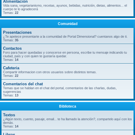
Alimentación
Vida sana, vegetarianismo, recetas, ayunos, bebidas, nutrición, dietas, alimentos... el
cuerpo te lo agradecerá
Temas:
22
Comunidad
Presentaciones
¿Te apetece presentarte a la comunidad de Portal Dimensional? cuentanos algo de ti.
Temas:
35
Contactos
Foro para hacer quedadas y conocerse en persona, escribe tu mensaje indicando tu
ciudad, país y con quien te gustaría quedar.
Temas:
14
Cafeteria
Compartir informacion con otros usuarios sobre distintos temas.
Temas:
22
Comentarios del chat
Temas que se hablan en el chat del portal, comentarios de las charlas, dudas,
sugerencias
Temas:
13
Biblioteca
Textos
¿Algún texto, cuento, pasaje, email... te ha llamado la atención?, compartelo aquí con los
demás.
Temas:
14
Libros