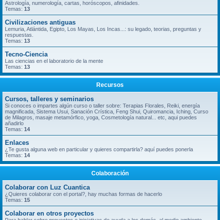
Astrología, numerología, cartas, horóscopos, afinidades.
Temas:
13
Civilizaciones antiguas
Lemuria, Atlántida, Egipto, Los Mayas, Los Incas...: su legado, teorias, preguntas y
respuestas.
Temas:
13
Tecno-Ciencia
Las ciencias en el laboratorio de la mente
Temas:
13
Recursos
Cursos, talleres y seminarios
Si conoces o impartes algún curso o taller sobre: Terapias Florales, Reiki, energía
magnificada, Sistema Usui, Sanación Crística, Feng Shui, Quiromancia, Iching, Curso
de Milagros, masaje metamórfico, yoga, Cosmetología natural... etc, aqui puedes
añadirlo
Temas:
14
Enlaces
¿Te gusta alguna web en particular y quieres compartirla? aquí puedes ponerla
Temas:
14
Colaboración
Colaborar con Luz Cuantica
¿Quieres colaborar con el portal?, hay muchas formas de hacerlo
Temas:
15
Colaborar en otros proyectos