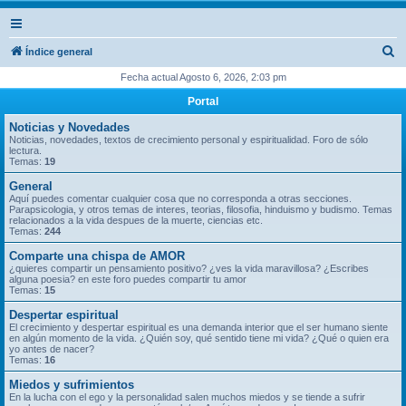
B
Índice general
u
Fecha actual Agosto 6, 2026, 2:03 pm
s
Portal
c
Noticias y Novedades
a
Noticias, novedades, textos de crecimiento personal y espiritualidad. Foro de sólo
lectura.
r
Temas:
19
General
Aquí puedes comentar cualquier cosa que no corresponda a otras secciones.
Parapsicologia, y otros temas de interes, teorias, filosofia, hinduismo y budismo. Temas
relacionados a la vida despues de la muerte, ciencias etc.
Temas:
244
Comparte una chispa de AMOR
¿quieres compartir un pensamiento positivo? ¿ves la vida maravillosa? ¿Escribes
alguna poesia? en este foro puedes compartir tu amor
Temas:
15
Despertar espiritual
El crecimiento y despertar espiritual es una demanda interior que el ser humano siente
en algún momento de la vida. ¿Quién soy, qué sentido tiene mi vida? ¿Qué o quien era
yo antes de nacer?
Temas:
16
Miedos y sufrimientos
En la lucha con el ego y la personalidad salen muchos miedos y se tiende a sufrir