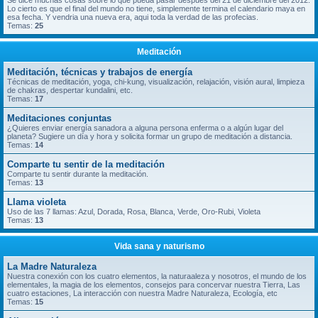
Se dice muchas cosas sobre lo que pueda pasar despues del 21 de diciembre del 2012.
Lo cierto es que el final del mundo no tiene, simplemente termina el calendario maya en
esa fecha. Y vendria una nueva era, aqui toda la verdad de las profecias.
Temas:
25
Meditación
Meditación, técnicas y trabajos de energía
Técnicas de meditación, yoga, chi-kung, visualización, relajación, visión aural, limpieza
de chakras, despertar kundalini, etc.
Temas:
17
Meditaciones conjuntas
¿Quieres enviar energía sanadora a alguna persona enferma o a algún lugar del
planeta? Sugiere un día y hora y solicita formar un grupo de meditación a distancia.
Temas:
14
Comparte tu sentir de la meditación
Comparte tu sentir durante la meditación.
Temas:
13
Llama violeta
Uso de las 7 llamas: Azul, Dorada, Rosa, Blanca, Verde, Oro-Rubi, Violeta
Temas:
13
Vida sana y naturismo
La Madre Naturaleza
Nuestra conexión con los cuatro elementos, la naturaaleza y nosotros, el mundo de los
elementales, la magia de los elementos, consejos para concervar nuestra Tierra, Las
cuatro estaciones, La interacción con nuestra Madre Naturaleza, Ecología, etc
Temas:
15