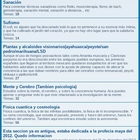
Sanación
Para comentar técnicas sanadoras como Reiki, musicoterapia, flores de bach,
gemoterapia, sanación mental, sanación a distancia... etc
Temas:
18
Sufismo
El sufi, es alguien que ha descartado todo lo que no pertenece a su esencia más íntima,
y que ha cultivado el jardín del corazón, ya que no hay otro lugar para que la sabiduría
crezca.
Temas:
14
Plantas y alcaloides visionarios(ayahuasca/peyote/san
pedro/marihuana/LSD
Aunque el uso de hongos psicoactivos tales como Amanita muscaria y Claviceps
purpurea no era desconocido entre los antiguos pueblos europeos, los primeros
españoles que llegaron al territorio mexicano quedaron estupefactos al ver que los
habitantes adoraban a sus dioses con la ayuda de plantas capaces de alterar la
conciencia a las que daban nombres para ellos tan extraños como teonanacatl, peyotl,
ololiuqui o pipiltzintzintli.
Temas:
27
Mente y Cerebro (Tambien psicologia)
Estudios sobre la mente, el cerebro, y sobre la cosnciencia humana. Aca puedes
aportar o preguntar todo lo que este relacionado a la investigacion de la mente.
Temas:
32
Fisica cuantica y cosmologia
Fisica cuantica, la fisica de las infinitas posibilidades, la fisica de lo incomprenscible. Y
su rama cosmologia, que estudia el pasado, presente y futuro del universo, hasta los
confines del universo. Tambien aqui encontrara estudio sobre la astronomia.
Temas:
56
Esta seccion ya es antigua, estaba dedicada a la profecia maya del
2012. Quedo informacion