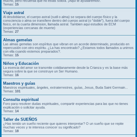
mucho, pero recuerda que no estás solo/a. ¡Aquí te ayudaremos!.
Temas:
15
Viaje astral
Al desdoblarse, el cuerpo astral (sutil o alma) se separa del cuerpo físico y la
consciencia o alma se transfiere dentro del cuerpo astral (o "doble"), fuera del cuerpo
fisico, en la cuarta dimension, llamada astral. Tambien aqui estudios de ECM
(experiencias cercanas de muerte)
Temas:
27
Almas gemelas
Las almas gemelas son espíritus que vibran en un acorde determinado, producido en
repercusión con otro espíritu. ¿La has encontrado? ¿Estamos todos llamados a unirnos
con ella cuando estemos preparados?.
Temas:
15
Niños y Educación
La esencia del amor se transmite cotidianamente desde la Crianza y es la base más
segura sobre la que se construye un Ser Humano.
Temas:
16
Maestros y guías
Maestros espirituales, ángeles, extraterrestres, guías, Jesus, Buda Saint Germain...
Temas:
101
Consulta espiritual
Foro para resolver dudas espirituales, compartir experiencias para las que no tienes
explicación o solicitar ayuda.
Temas:
14
Taller de SUEÑOS
¿Has tenido un sueño reciente que quieres interpretar? O un sueño que se repite
muchas veces y te interesa conocer su significado?
Temas:
18