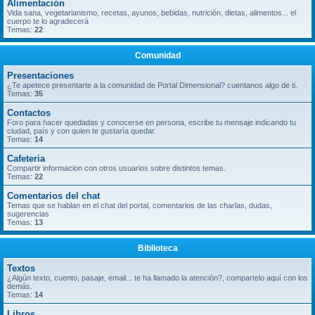
Alimentación
Vida sana, vegetarianismo, recetas, ayunos, bebidas, nutrición, dietas, alimentos... el
cuerpo te lo agradecerá
Temas:
22
Comunidad
Presentaciones
¿Te apetece presentarte a la comunidad de Portal Dimensional? cuentanos algo de ti.
Temas:
35
Contactos
Foro para hacer quedadas y conocerse en persona, escribe tu mensaje indicando tu
ciudad, país y con quien te gustaría quedar.
Temas:
14
Cafeteria
Compartir informacion con otros usuarios sobre distintos temas.
Temas:
22
Comentarios del chat
Temas que se hablan en el chat del portal, comentarios de las charlas, dudas,
sugerencias
Temas:
13
Biblioteca
Textos
¿Algún texto, cuento, pasaje, email... te ha llamado la atención?, compartelo aquí con los
demás.
Temas:
14
Libros