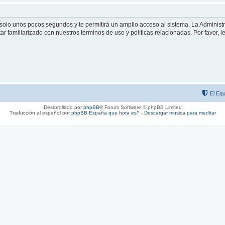
á solo unos pocos segundos y te permitirá un amplio acceso al sistema. La Adminis
tar familiarizado con nuestros términos de uso y políticas relacionadas. Por favor, l
El Equ
Desarrollado por
phpBB
® Forum Software © phpBB Limited
Traducción al español por
phpBB España
que hora es?
-
Descargar musica para meditar