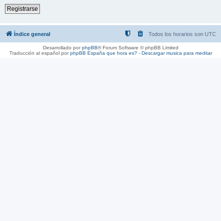
Registrarse
Índice general
Todos los horarios son
UTC
Desarrollado por
phpBB
® Forum Software © phpBB Limited
Traducción al español por
phpBB España
que hora es?
-
Descargar musica para meditar