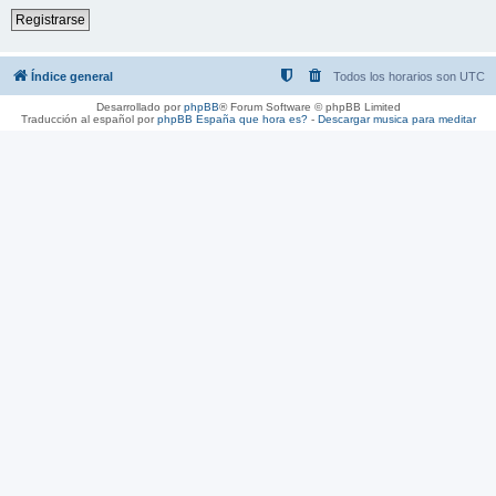
Registrarse
Índice general
Todos los horarios son
UTC
Desarrollado por
phpBB
® Forum Software © phpBB Limited
Traducción al español por
phpBB España
que hora es?
-
Descargar musica para meditar