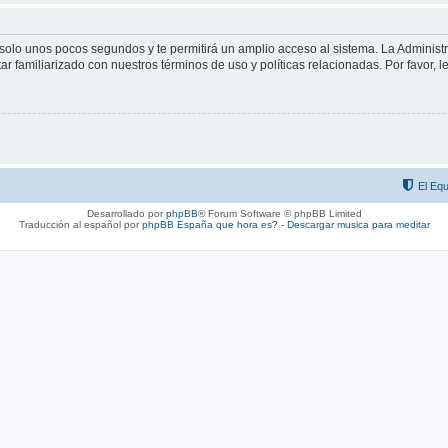
á solo unos pocos segundos y te permitirá un amplio acceso al sistema. La Adminis
tar familiarizado con nuestros términos de uso y políticas relacionadas. Por favor, l
El Equ
Desarrollado por
phpBB
® Forum Software © phpBB Limited
Traducción al español por
phpBB España
que hora es?
-
Descargar musica para meditar