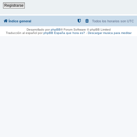
Registrarse
Índice general
Todos los horarios son
UTC
Desarrollado por
phpBB
® Forum Software © phpBB Limited
Traducción al español por
phpBB España
que hora es?
-
Descargar musica para meditar