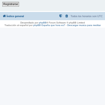
Registrarse
Índice general
Todos los horarios son
UTC
Desarrollado por
phpBB
® Forum Software © phpBB Limited
Traducción al español por
phpBB España
que hora es?
-
Descargar musica para meditar