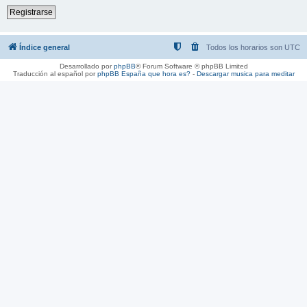
Registrarse
Índice general
Todos los horarios son
UTC
Desarrollado por
phpBB
® Forum Software © phpBB Limited
Traducción al español por
phpBB España
que hora es?
-
Descargar musica para meditar