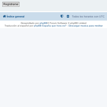
Registrarse
Índice general
Todos los horarios son
UTC
Desarrollado por
phpBB
® Forum Software © phpBB Limited
Traducción al español por
phpBB España
que hora es?
-
Descargar musica para meditar