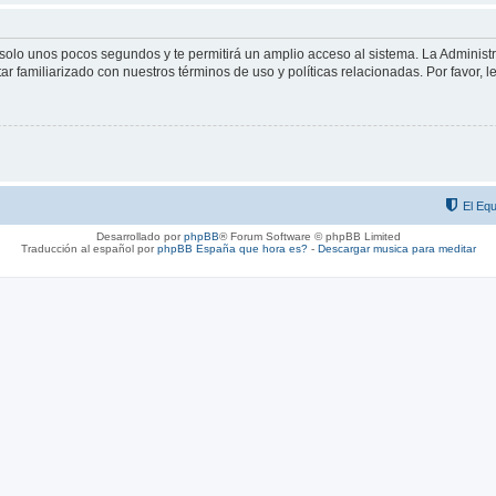
á solo unos pocos segundos y te permitirá un amplio acceso al sistema. La Adminis
tar familiarizado con nuestros términos de uso y políticas relacionadas. Por favor, l
El Equ
Desarrollado por
phpBB
® Forum Software © phpBB Limited
Traducción al español por
phpBB España
que hora es?
-
Descargar musica para meditar