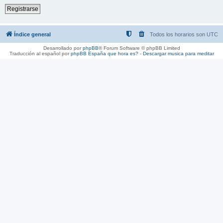
Registrarse
Índice general
Todos los horarios son
UTC
Desarrollado por
phpBB
® Forum Software © phpBB Limited
Traducción al español por
phpBB España
que hora es?
-
Descargar musica para meditar