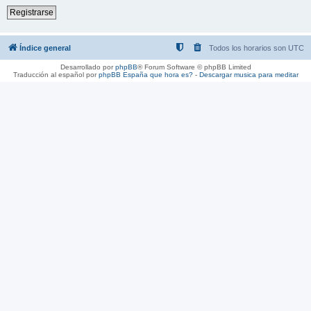
Registrarse
Índice general
Todos los horarios son
UTC
Desarrollado por
phpBB
® Forum Software © phpBB Limited
Traducción al español por
phpBB España
que hora es?
-
Descargar musica para meditar