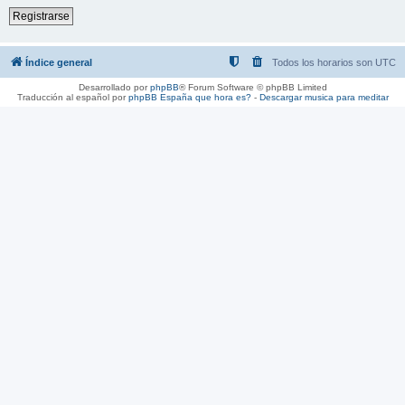
Registrarse
Índice general
Todos los horarios son
UTC
Desarrollado por
phpBB
® Forum Software © phpBB Limited
Traducción al español por
phpBB España
que hora es?
-
Descargar musica para meditar