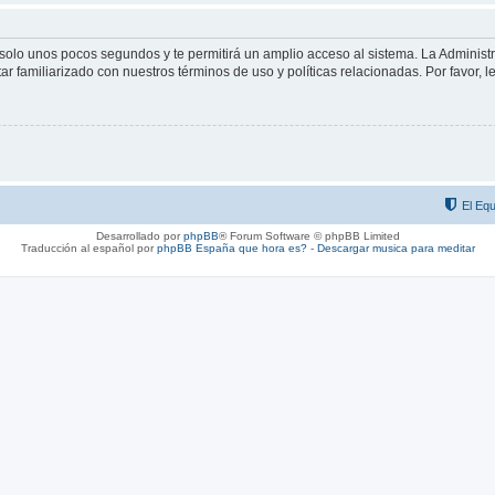
á solo unos pocos segundos y te permitirá un amplio acceso al sistema. La Adminis
tar familiarizado con nuestros términos de uso y políticas relacionadas. Por favor, l
El Equ
Desarrollado por
phpBB
® Forum Software © phpBB Limited
Traducción al español por
phpBB España
que hora es?
-
Descargar musica para meditar