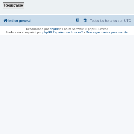
Registrarse
Índice general
Todos los horarios son
UTC
Desarrollado por
phpBB
® Forum Software © phpBB Limited
Traducción al español por
phpBB España
que hora es?
-
Descargar musica para meditar