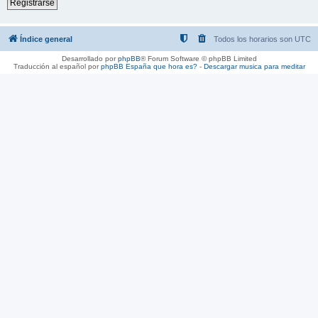
Registrarse
Índice general
Todos los horarios son
UTC
Desarrollado por
phpBB
® Forum Software © phpBB Limited
Traducción al español por
phpBB España
que hora es?
-
Descargar musica para meditar