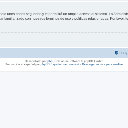
á solo unos pocos segundos y te permitirá un amplio acceso al sistema. La Adminis
tar familiarizado con nuestros términos de uso y políticas relacionadas. Por favor, l
El Equ
Desarrollado por
phpBB
® Forum Software © phpBB Limited
Traducción al español por
phpBB España
que hora es?
-
Descargar musica para meditar