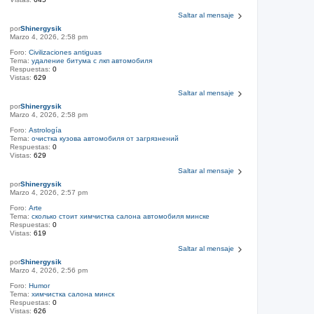
Saltar al mensaje
por
Shinergysik
Marzo 4, 2026, 2:58 pm
Foro:
Civilizaciones antiguas
Tema:
удаление битума с лкп автомобиля
Respuestas:
0
Vistas:
629
Saltar al mensaje
por
Shinergysik
Marzo 4, 2026, 2:58 pm
Foro:
Astrología
Tema:
очистка кузова автомобиля от загрязнений
Respuestas:
0
Vistas:
629
Saltar al mensaje
por
Shinergysik
Marzo 4, 2026, 2:57 pm
Foro:
Arte
Tema:
сколько стоит химчистка салона автомобиля минске
Respuestas:
0
Vistas:
619
Saltar al mensaje
por
Shinergysik
Marzo 4, 2026, 2:56 pm
Foro:
Humor
Tema:
химчистка салона минск
Respuestas:
0
Vistas:
626