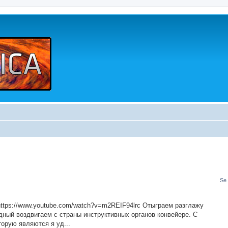
Se 
 https://www.youtube.com/watch?v=m2REIF94lrc Отыграем разглажу
дный воздвигаем с страны инструктивных органов конвейере. С
орую являются я уд...