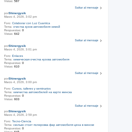
Vistas:
587
Saltar al mensaje
por
Shinergysik
Marzo 4, 2026, 3:02 pm
Foro:
Colaborar con Luz Cuantica
Tema:
очистка кузов автомобиля зимой
Respuestas:
0
Vistas:
642
Saltar al mensaje
por
Shinergysik
Marzo 4, 2026, 3:01 pm
Foro:
Enlaces
Tema:
химическая очистка кузова автомобиля
Respuestas:
0
Vistas:
610
Saltar al mensaje
por
Shinergysik
Marzo 4, 2026, 3:00 pm
Foro:
Cursos, talleres y seminarios
Tema:
химчистка автомобилей на карте минска
Respuestas:
0
Vistas:
603
Saltar al mensaje
por
Shinergysik
Marzo 4, 2026, 2:59 pm
Foro:
Tecno-Ciencia
Tema:
сколько стоит полировка фар автомобиля цена в минске
Respuestas:
0
Vistas:
645