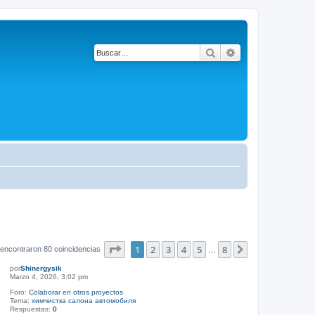
Buscar
Búsqueda avanza
Página
1
de
8
1
2
3
4
5
8
Siguiente
encontraron 80 coincidencias
…
por
Shinergysik
Marzo 4, 2026, 3:02 pm
Foro:
Colaborar en otros proyectos
Tema:
химчистка салона автомобиля
Respuestas:
0