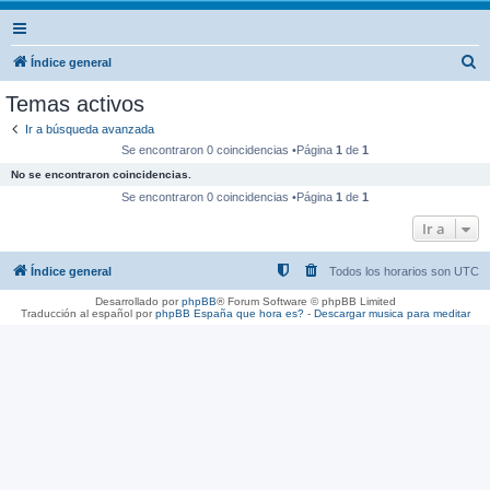
B
Índice general
u
Temas activos
s
Ir a búsqueda avanzada
c
Se encontraron 0 coincidencias •Página
1
de
1
a
No se encontraron coincidencias.
r
Se encontraron 0 coincidencias •Página
1
de
1
Ir a
Índice general
Todos los horarios son
UTC
Desarrollado por
phpBB
® Forum Software © phpBB Limited
Traducción al español por
phpBB España
que hora es?
-
Descargar musica para meditar