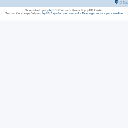
El Equ
Desarrollado por
phpBB
® Forum Software © phpBB Limited
Traducción al español por
phpBB España
que hora es?
-
Descargar musica para meditar