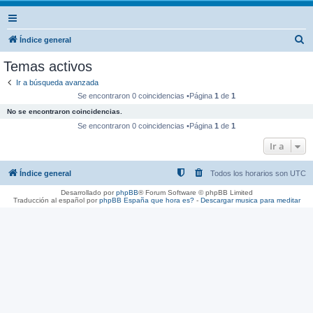
B
Índice general
u
Temas activos
s
Ir a búsqueda avanzada
c
Se encontraron 0 coincidencias •Página
1
de
1
a
No se encontraron coincidencias.
r
Se encontraron 0 coincidencias •Página
1
de
1
Ir a
Índice general
Todos los horarios son
UTC
Desarrollado por
phpBB
® Forum Software © phpBB Limited
Traducción al español por
phpBB España
que hora es?
-
Descargar musica para meditar