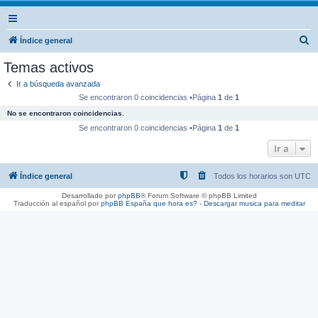
B
Índice general
u
Temas activos
s
Ir a búsqueda avanzada
c
Se encontraron 0 coincidencias •Página
1
de
1
a
No se encontraron coincidencias.
r
Se encontraron 0 coincidencias •Página
1
de
1
Ir a
Índice general
Todos los horarios son
UTC
Desarrollado por
phpBB
® Forum Software © phpBB Limited
Traducción al español por
phpBB España
que hora es?
-
Descargar musica para meditar