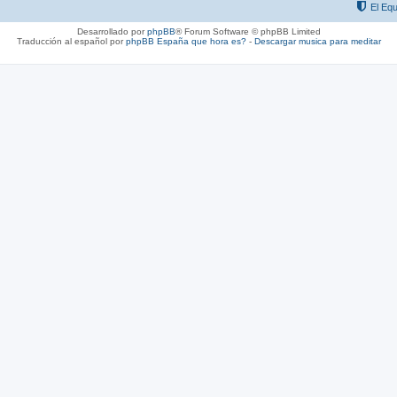
El Equ
Desarrollado por
phpBB
® Forum Software © phpBB Limited
Traducción al español por
phpBB España
que hora es?
-
Descargar musica para meditar