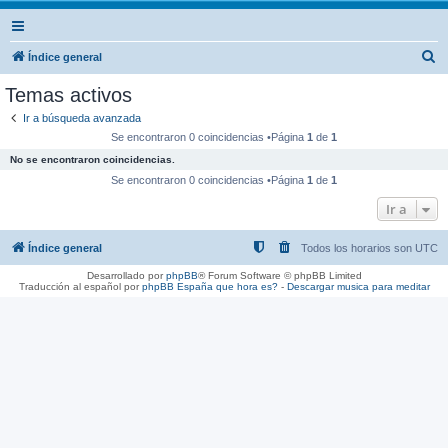
B
Índice general
u
Temas activos
s
Ir a búsqueda avanzada
c
Se encontraron 0 coincidencias •Página
1
de
1
a
No se encontraron coincidencias.
r
Se encontraron 0 coincidencias •Página
1
de
1
Ir a
Índice general
Todos los horarios son
UTC
Desarrollado por
phpBB
® Forum Software © phpBB Limited
Traducción al español por
phpBB España
que hora es?
-
Descargar musica para meditar