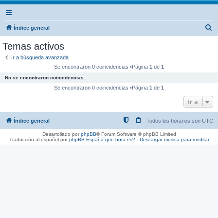
B
Índice general
u
Temas activos
s
Ir a búsqueda avanzada
c
Se encontraron 0 coincidencias •Página
1
de
1
a
No se encontraron coincidencias.
r
Se encontraron 0 coincidencias •Página
1
de
1
Ir a
Índice general
Todos los horarios son
UTC
Desarrollado por
phpBB
® Forum Software © phpBB Limited
Traducción al español por
phpBB España
que hora es?
-
Descargar musica para meditar