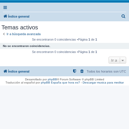
B
Índice general
u
Temas activos
s
Ir a búsqueda avanzada
c
Se encontraron 0 coincidencias •Página
1
de
1
a
No se encontraron coincidencias.
r
Se encontraron 0 coincidencias •Página
1
de
1
Ir a
Índice general
Todos los horarios son
UTC
Desarrollado por
phpBB
® Forum Software © phpBB Limited
Traducción al español por
phpBB España
que hora es?
-
Descargar musica para meditar