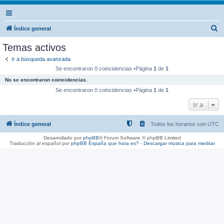
B
Índice general
u
Temas activos
s
Ir a búsqueda avanzada
c
Se encontraron 0 coincidencias •Página
1
de
1
a
No se encontraron coincidencias.
r
Se encontraron 0 coincidencias •Página
1
de
1
Ir a
Índice general
Todos los horarios son
UTC
Desarrollado por
phpBB
® Forum Software © phpBB Limited
Traducción al español por
phpBB España
que hora es?
-
Descargar musica para meditar