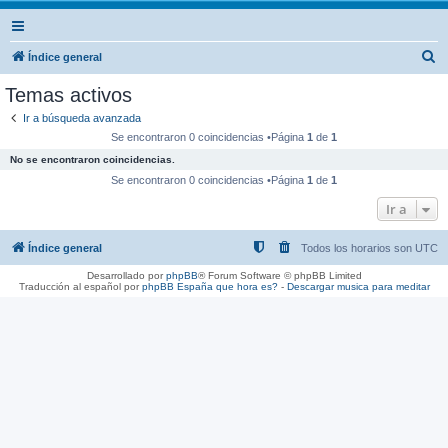
B
Índice general
u
Temas activos
s
Ir a búsqueda avanzada
c
Se encontraron 0 coincidencias •Página
1
de
1
a
No se encontraron coincidencias.
r
Se encontraron 0 coincidencias •Página
1
de
1
Ir a
Índice general
Todos los horarios son
UTC
Desarrollado por
phpBB
® Forum Software © phpBB Limited
Traducción al español por
phpBB España
que hora es?
-
Descargar musica para meditar