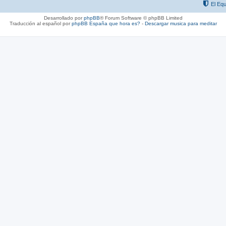
El Equ
Desarrollado por
phpBB
® Forum Software © phpBB Limited
Traducción al español por
phpBB España
que hora es?
-
Descargar musica para meditar