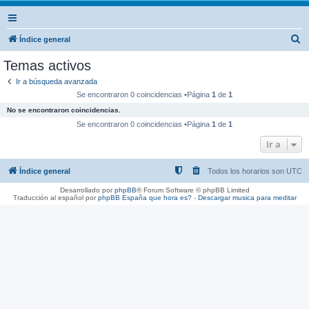
B
Índice general
u
Temas activos
s
Ir a búsqueda avanzada
c
Se encontraron 0 coincidencias •Página
1
de
1
a
No se encontraron coincidencias.
r
Se encontraron 0 coincidencias •Página
1
de
1
Ir a
Índice general
Todos los horarios son
UTC
Desarrollado por
phpBB
® Forum Software © phpBB Limited
Traducción al español por
phpBB España
que hora es?
-
Descargar musica para meditar