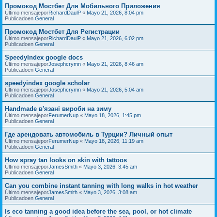
Промокод Мостбет Для Мобильного Приложения
Último mensajepor
RichardDaulP
«
Mayo 21, 2026, 8:04 pm
Publicadoen
General
Промокод Мостбет Для Регистрации
Último mensajepor
RichardDaulP
«
Mayo 21, 2026, 6:02 pm
Publicadoen
General
SpeedyIndex google docs
Último mensajepor
Josephcrymn
«
Mayo 21, 2026, 8:46 am
Publicadoen
General
speedyindex google scholar
Último mensajepor
Josephcrymn
«
Mayo 21, 2026, 5:04 am
Publicadoen
General
Handmade в'язані вироби на зиму
Último mensajepor
FerumerNup
«
Mayo 18, 2026, 1:45 pm
Publicadoen
General
Где арендовать автомобиль в Турции? Личный опыт
Último mensajepor
FerumerNup
«
Mayo 18, 2026, 11:19 am
Publicadoen
General
How spray tan looks on skin with tattoos
Último mensajepor
JamesSmith
«
Mayo 3, 2026, 3:45 am
Publicadoen
General
Can you combine instant tanning with long walks in hot weather
Último mensajepor
JamesSmith
«
Mayo 3, 2026, 3:08 am
Publicadoen
General
Is eco tanning a good idea before the sea, pool, or hot climate