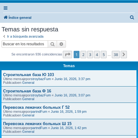
B
Índice general
u
Temas sin respuesta
s
Ir a búsqueda avanzada
c
Buscar
Búsqueda avanzada
a
Página
1
de
38
1
2
3
4
5
38
Sigui
Se encontraron 936 coincidencias
r
…
Temas
Строительная база Ю 103
Último mensajepor
stroybazFum
«
Junio 16, 2026, 3:37 pm
Publicadoen
General
Строительная база Ф 16
Último mensajepor
stroybazFum
«
Junio 16, 2026, 3:07 pm
Publicadoen
General
Перевозка лежачих больных Г 52
Último mensajepor
partndFum
«
Junio 16, 2026, 1:59 pm
Publicadoen
General
Перевозка лежачих больных Ш 15
Último mensajepor
partndFum
«
Junio 16, 2026, 1:42 pm
Publicadoen
General