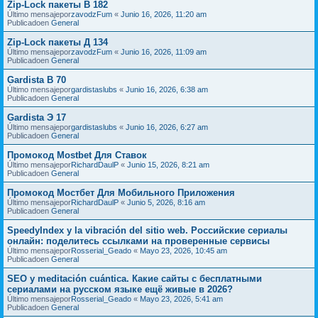
Zip-Lock пакеты В 182
Último mensajepor
zavodzFum
«
Junio 16, 2026, 11:20 am
Publicadoen
General
Zip-Lock пакеты Д 134
Último mensajepor
zavodzFum
«
Junio 16, 2026, 11:09 am
Publicadoen
General
Gardista В 70
Último mensajepor
gardistaslubs
«
Junio 16, 2026, 6:38 am
Publicadoen
General
Gardista Э 17
Último mensajepor
gardistaslubs
«
Junio 16, 2026, 6:27 am
Publicadoen
General
Промокод Mostbet Для Ставок
Último mensajepor
RichardDaulP
«
Junio 15, 2026, 8:21 am
Publicadoen
General
Промокод Мостбет Для Мобильного Приложения
Último mensajepor
RichardDaulP
«
Junio 5, 2026, 8:16 am
Publicadoen
General
SpeedyIndex y la vibración del sitio web. Российские сериалы
онлайн: поделитесь ссылками на проверенные сервисы
Último mensajepor
Rosserial_Geado
«
Mayo 23, 2026, 10:45 am
Publicadoen
General
SEO y meditación cuántica. Какие сайты с бесплатными
сериалами на русском языке ещё живые в 2026?
Último mensajepor
Rosserial_Geado
«
Mayo 23, 2026, 5:41 am
Publicadoen
General