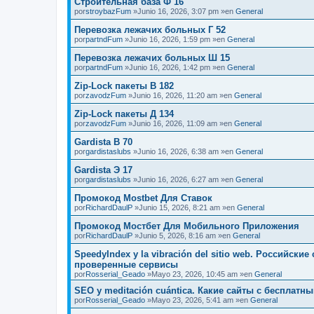
Строительная база Ф 16
por
stroybazFum
»Junio 16, 2026, 3:07 pm »en
General
Перевозка лежачих больных Г 52
por
partndFum
»Junio 16, 2026, 1:59 pm »en
General
Перевозка лежачих больных Ш 15
por
partndFum
»Junio 16, 2026, 1:42 pm »en
General
Zip-Lock пакеты В 182
por
zavodzFum
»Junio 16, 2026, 11:20 am »en
General
Zip-Lock пакеты Д 134
por
zavodzFum
»Junio 16, 2026, 11:09 am »en
General
Gardista В 70
por
gardistaslubs
»Junio 16, 2026, 6:38 am »en
General
Gardista Э 17
por
gardistaslubs
»Junio 16, 2026, 6:27 am »en
General
Промокод Mostbet Для Ставок
por
RichardDaulP
»Junio 15, 2026, 8:21 am »en
General
Промокод Мостбет Для Мобильного Приложения
por
RichardDaulP
»Junio 5, 2026, 8:16 am »en
General
SpeedyIndex y la vibración del sitio web. Российск
проверенные сервисы
por
Rosserial_Geado
»Mayo 23, 2026, 10:45 am »en
General
SEO y meditación cuántica. Какие сайты с бесплат
por
Rosserial_Geado
»Mayo 23, 2026, 5:41 am »en
General