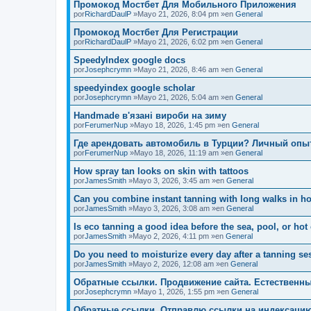
Промокод Мостбет Для Мобильного Приложения
por
RichardDaulP
»Mayo 21, 2026, 8:04 pm »en
General
Промокод Мостбет Для Регистрации
por
RichardDaulP
»Mayo 21, 2026, 6:02 pm »en
General
SpeedyIndex google docs
por
Josephcrymn
»Mayo 21, 2026, 8:46 am »en
General
speedyindex google scholar
por
Josephcrymn
»Mayo 21, 2026, 5:04 am »en
General
Handmade в'язані вироби на зиму
por
FerumerNup
»Mayo 18, 2026, 1:45 pm »en
General
Где арендовать автомобиль в Турции? Личный опы
por
FerumerNup
»Mayo 18, 2026, 11:19 am »en
General
How spray tan looks on skin with tattoos
por
JamesSmith
»Mayo 3, 2026, 3:45 am »en
General
Can you combine instant tanning with long walks in ho
por
JamesSmith
»Mayo 3, 2026, 3:08 am »en
General
Is eco tanning a good idea before the sea, pool, or hot
por
JamesSmith
»Mayo 2, 2026, 4:11 pm »en
General
Do you need to moisturize every day after a tanning se
por
JamesSmith
»Mayo 2, 2026, 12:08 am »en
General
Обратные ссылки. Продвижение сайта. Естественны
por
Josephcrymn
»Mayo 1, 2026, 1:55 pm »en
General
Обратные ссылки. Отправлю ссылки на индексаци