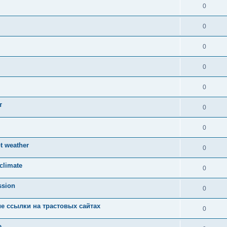
0
0
0
0
0
т
0
0
t weather
0
 climate
0
ssion
0
е ссылки на трастовых сайтах
0
ю