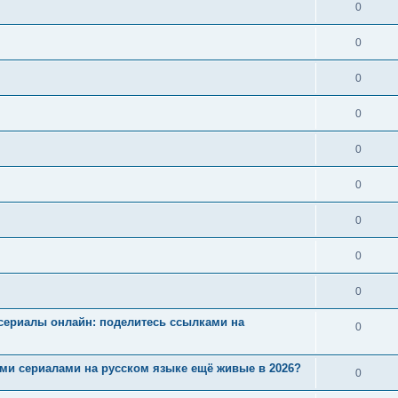
0
0
0
0
0
0
0
0
0
ие сериалы онлайн: поделитесь ссылками на
0
ными сериалами на русском языке ещё живые в 2026?
0