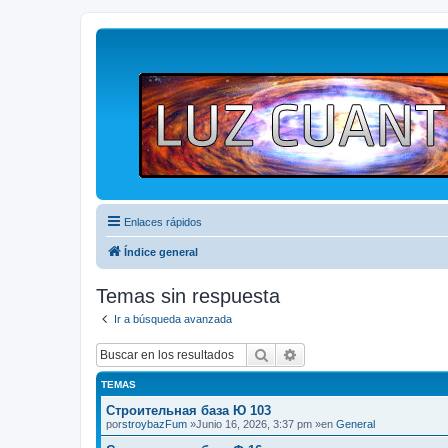
Enlaces rápidos
Índice general
Temas sin respuesta
Ir a búsqueda avanzada
Buscar
Búsqueda avanzada
TEMAS
Строительная база Ю 103
por
stroybazFum
»Junio 16, 2026, 3:37 pm »en
General