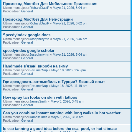
Промокод Мостбет Для Мобильного Приложения
Último mensajepor
RichardDaulP
«
Mayo 21, 2026, 8:04 pm
Publicadoen
General
Промокод Мостбет Для Регистрации
Último mensajepor
RichardDaulP
«
Mayo 21, 2026, 6:02 pm
Publicadoen
General
SpeedyIndex google docs
Último mensajepor
Josephcrymn
«
Mayo 21, 2026, 8:46 am
Publicadoen
General
speedyindex google scholar
Último mensajepor
Josephcrymn
«
Mayo 21, 2026, 5:04 am
Publicadoen
General
Handmade в'язані вироби на зиму
Último mensajepor
FerumerNup
«
Mayo 18, 2026, 1:45 pm
Publicadoen
General
Где арендовать автомобиль в Турции? Личный опыт
Último mensajepor
FerumerNup
«
Mayo 18, 2026, 11:19 am
Publicadoen
General
How spray tan looks on skin with tattoos
Último mensajepor
JamesSmith
«
Mayo 3, 2026, 3:45 am
Publicadoen
General
Can you combine instant tanning with long walks in hot weather
Último mensajepor
JamesSmith
«
Mayo 3, 2026, 3:08 am
Publicadoen
General
Is eco tanning a good idea before the sea, pool, or hot climate