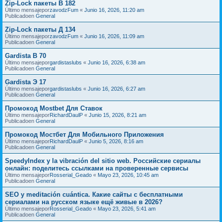
Zip-Lock пакеты В 182
Último mensajepor
zavodzFum
«
Junio 16, 2026, 11:20 am
Publicadoen
General
Zip-Lock пакеты Д 134
Último mensajepor
zavodzFum
«
Junio 16, 2026, 11:09 am
Publicadoen
General
Gardista В 70
Último mensajepor
gardistaslubs
«
Junio 16, 2026, 6:38 am
Publicadoen
General
Gardista Э 17
Último mensajepor
gardistaslubs
«
Junio 16, 2026, 6:27 am
Publicadoen
General
Промокод Mostbet Для Ставок
Último mensajepor
RichardDaulP
«
Junio 15, 2026, 8:21 am
Publicadoen
General
Промокод Мостбет Для Мобильного Приложения
Último mensajepor
RichardDaulP
«
Junio 5, 2026, 8:16 am
Publicadoen
General
SpeedyIndex y la vibración del sitio web. Российские сериалы
онлайн: поделитесь ссылками на проверенные сервисы
Último mensajepor
Rosserial_Geado
«
Mayo 23, 2026, 10:45 am
Publicadoen
General
SEO y meditación cuántica. Какие сайты с бесплатными
сериалами на русском языке ещё живые в 2026?
Último mensajepor
Rosserial_Geado
«
Mayo 23, 2026, 5:41 am
Publicadoen
General