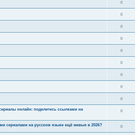
0
0
0
0
0
0
0
0
0
ие сериалы онлайн: поделитесь ссылками на
0
ными сериалами на русском языке ещё живые в 2026?
0