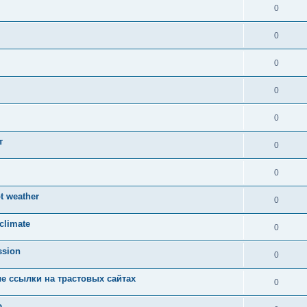
0
0
0
0
0
т
0
0
t weather
0
 climate
0
ssion
0
е ссылки на трастовых сайтах
0
ю