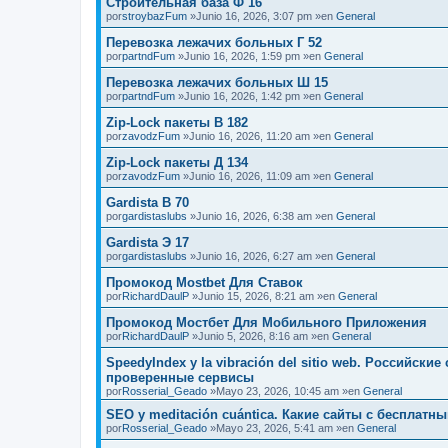
Строительная база Ф 16
por
stroybazFum
»Junio 16, 2026, 3:07 pm »en
General
Перевозка лежачих больных Г 52
por
partndFum
»Junio 16, 2026, 1:59 pm »en
General
Перевозка лежачих больных Ш 15
por
partndFum
»Junio 16, 2026, 1:42 pm »en
General
Zip-Lock пакеты В 182
por
zavodzFum
»Junio 16, 2026, 11:20 am »en
General
Zip-Lock пакеты Д 134
por
zavodzFum
»Junio 16, 2026, 11:09 am »en
General
Gardista В 70
por
gardistaslubs
»Junio 16, 2026, 6:38 am »en
General
Gardista Э 17
por
gardistaslubs
»Junio 16, 2026, 6:27 am »en
General
Промокод Mostbet Для Ставок
por
RichardDaulP
»Junio 15, 2026, 8:21 am »en
General
Промокод Мостбет Для Мобильного Приложения
por
RichardDaulP
»Junio 5, 2026, 8:16 am »en
General
SpeedyIndex y la vibración del sitio web. Российск
проверенные сервисы
por
Rosserial_Geado
»Mayo 23, 2026, 10:45 am »en
General
SEO y meditación cuántica. Какие сайты с бесплат
por
Rosserial_Geado
»Mayo 23, 2026, 5:41 am »en
General