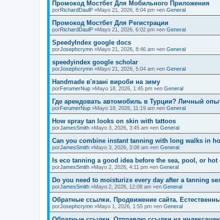
Промокод Мостбет Для Мобильного Приложения
por
RichardDaulP
»Mayo 21, 2026, 8:04 pm »en
General
Промокод Мостбет Для Регистрации
por
RichardDaulP
»Mayo 21, 2026, 6:02 pm »en
General
SpeedyIndex google docs
por
Josephcrymn
»Mayo 21, 2026, 8:46 am »en
General
speedyindex google scholar
por
Josephcrymn
»Mayo 21, 2026, 5:04 am »en
General
Handmade в'язані вироби на зиму
por
FerumerNup
»Mayo 18, 2026, 1:45 pm »en
General
Где арендовать автомобиль в Турции? Личный опы
por
FerumerNup
»Mayo 18, 2026, 11:19 am »en
General
How spray tan looks on skin with tattoos
por
JamesSmith
»Mayo 3, 2026, 3:45 am »en
General
Can you combine instant tanning with long walks in ho
por
JamesSmith
»Mayo 3, 2026, 3:08 am »en
General
Is eco tanning a good idea before the sea, pool, or hot
por
JamesSmith
»Mayo 2, 2026, 4:11 pm »en
General
Do you need to moisturize every day after a tanning se
por
JamesSmith
»Mayo 2, 2026, 12:08 am »en
General
Обратные ссылки. Продвижение сайта. Естественны
por
Josephcrymn
»Mayo 1, 2026, 1:55 pm »en
General
Обратные ссылки. Отправлю ссылки на индексаци