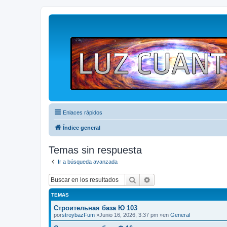
Enlaces rápidos
Índice general
Temas sin respuesta
Ir a búsqueda avanzada
Buscar
Búsqueda avanzada
TEMAS
Строительная база Ю 103
por
stroybazFum
»Junio 16, 2026, 3:37 pm »en
General