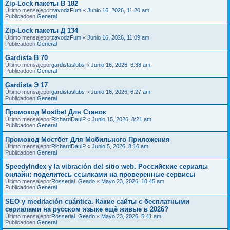
Zip-Lock пакеты В 182
Último mensajepor
zavodzFum
«
Junio 16, 2026, 11:20 am
Publicadoen
General
Zip-Lock пакеты Д 134
Último mensajepor
zavodzFum
«
Junio 16, 2026, 11:09 am
Publicadoen
General
Gardista В 70
Último mensajepor
gardistaslubs
«
Junio 16, 2026, 6:38 am
Publicadoen
General
Gardista Э 17
Último mensajepor
gardistaslubs
«
Junio 16, 2026, 6:27 am
Publicadoen
General
Промокод Mostbet Для Ставок
Último mensajepor
RichardDaulP
«
Junio 15, 2026, 8:21 am
Publicadoen
General
Промокод Мостбет Для Мобильного Приложения
Último mensajepor
RichardDaulP
«
Junio 5, 2026, 8:16 am
Publicadoen
General
SpeedyIndex y la vibración del sitio web. Российские сериалы
онлайн: поделитесь ссылками на проверенные сервисы
Último mensajepor
Rosserial_Geado
«
Mayo 23, 2026, 10:45 am
Publicadoen
General
SEO y meditación cuántica. Какие сайты с бесплатными
сериалами на русском языке ещё живые в 2026?
Último mensajepor
Rosserial_Geado
«
Mayo 23, 2026, 5:41 am
Publicadoen
General