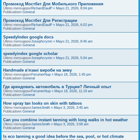
Промокод Мостбет Для Мобильного Приложения
Último mensajepor
RichardDaulP
«
Mayo 21, 2026, 8:04 pm
Publicadoen
General
Промокод Мостбет Для Регистрации
Último mensajepor
RichardDaulP
«
Mayo 21, 2026, 6:02 pm
Publicadoen
General
SpeedyIndex google docs
Último mensajepor
Josephcrymn
«
Mayo 21, 2026, 8:46 am
Publicadoen
General
speedyindex google scholar
Último mensajepor
Josephcrymn
«
Mayo 21, 2026, 5:04 am
Publicadoen
General
Handmade в'язані вироби на зиму
Último mensajepor
FerumerNup
«
Mayo 18, 2026, 1:45 pm
Publicadoen
General
Где арендовать автомобиль в Турции? Личный опыт
Último mensajepor
FerumerNup
«
Mayo 18, 2026, 11:19 am
Publicadoen
General
How spray tan looks on skin with tattoos
Último mensajepor
JamesSmith
«
Mayo 3, 2026, 3:45 am
Publicadoen
General
Can you combine instant tanning with long walks in hot weather
Último mensajepor
JamesSmith
«
Mayo 3, 2026, 3:08 am
Publicadoen
General
Is eco tanning a good idea before the sea, pool, or hot climate