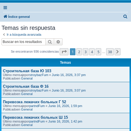
B
Índice general
u
Temas sin respuesta
s
Ir a búsqueda avanzada
c
Buscar
Búsqueda avanzada
a
Página
1
de
38
1
2
3
4
5
38
Sigui
Se encontraron 936 coincidencias
r
…
Temas
Строительная база Ю 103
Último mensajepor
stroybazFum
«
Junio 16, 2026, 3:37 pm
Publicadoen
General
Строительная база Ф 16
Último mensajepor
stroybazFum
«
Junio 16, 2026, 3:07 pm
Publicadoen
General
Перевозка лежачих больных Г 52
Último mensajepor
partndFum
«
Junio 16, 2026, 1:59 pm
Publicadoen
General
Перевозка лежачих больных Ш 15
Último mensajepor
partndFum
«
Junio 16, 2026, 1:42 pm
Publicadoen
General