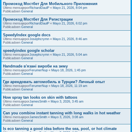
Промокод Мостбет Для Мобильного Приложения
Último mensajepor
RichardDaulP
«
Mayo 21, 2026, 8:04 pm
Publicadoen
General
Промокод Мостбет Для Регистрации
Último mensajepor
RichardDaulP
«
Mayo 21, 2026, 6:02 pm
Publicadoen
General
SpeedyIndex google docs
Último mensajepor
Josephcrymn
«
Mayo 21, 2026, 8:46 am
Publicadoen
General
speedyindex google scholar
Último mensajepor
Josephcrymn
«
Mayo 21, 2026, 5:04 am
Publicadoen
General
Handmade в'язані вироби на зиму
Último mensajepor
FerumerNup
«
Mayo 18, 2026, 1:45 pm
Publicadoen
General
Где арендовать автомобиль в Турции? Личный опыт
Último mensajepor
FerumerNup
«
Mayo 18, 2026, 11:19 am
Publicadoen
General
How spray tan looks on skin with tattoos
Último mensajepor
JamesSmith
«
Mayo 3, 2026, 3:45 am
Publicadoen
General
Can you combine instant tanning with long walks in hot weather
Último mensajepor
JamesSmith
«
Mayo 3, 2026, 3:08 am
Publicadoen
General
Is eco tanning a good idea before the sea, pool, or hot climate