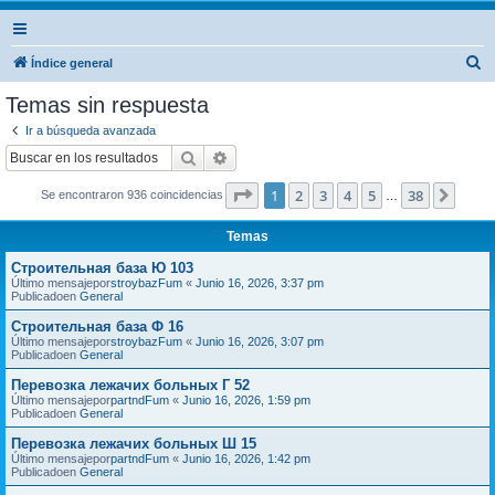
B
Índice general
u
Temas sin respuesta
s
Ir a búsqueda avanzada
c
Buscar
Búsqueda avanzada
a
Página
1
de
38
1
2
3
4
5
38
Sigui
Se encontraron 936 coincidencias
r
…
Temas
Строительная база Ю 103
Último mensajepor
stroybazFum
«
Junio 16, 2026, 3:37 pm
Publicadoen
General
Строительная база Ф 16
Último mensajepor
stroybazFum
«
Junio 16, 2026, 3:07 pm
Publicadoen
General
Перевозка лежачих больных Г 52
Último mensajepor
partndFum
«
Junio 16, 2026, 1:59 pm
Publicadoen
General
Перевозка лежачих больных Ш 15
Último mensajepor
partndFum
«
Junio 16, 2026, 1:42 pm
Publicadoen
General