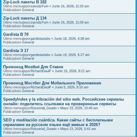
Zip-Lock пакеты В 182
Último mensajepor
zavodzFum
«
Junio 16, 2026, 11:20 am
Publicadoen
General
Zip-Lock пакеты Д 134
Último mensajepor
zavodzFum
«
Junio 16, 2026, 11:09 am
Publicadoen
General
Gardista В 70
Último mensajepor
gardistaslubs
«
Junio 16, 2026, 6:38 am
Publicadoen
General
Gardista Э 17
Último mensajepor
gardistaslubs
«
Junio 16, 2026, 6:27 am
Publicadoen
General
Промокод Mostbet Для Ставок
Último mensajepor
RichardDaulP
«
Junio 15, 2026, 8:21 am
Publicadoen
General
Промокод Мостбет Для Мобильного Приложения
Último mensajepor
RichardDaulP
«
Junio 5, 2026, 8:16 am
Publicadoen
General
SpeedyIndex y la vibración del sitio web. Российские сериалы
онлайн: поделитесь ссылками на проверенные сервисы
Último mensajepor
Rosserial_Geado
«
Mayo 23, 2026, 10:45 am
Publicadoen
General
SEO y meditación cuántica. Какие сайты с бесплатными
сериалами на русском языке ещё живые в 2026?
Último mensajepor
Rosserial_Geado
«
Mayo 23, 2026, 5:41 am
Publicadoen
General