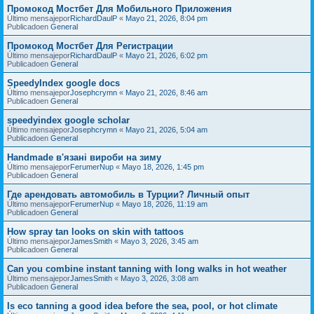
Промокод Мостбет Для Мобильного Приложения
Último mensajepor
RichardDaulP
«
Mayo 21, 2026, 8:04 pm
Publicadoen
General
Промокод Мостбет Для Регистрации
Último mensajepor
RichardDaulP
«
Mayo 21, 2026, 6:02 pm
Publicadoen
General
SpeedyIndex google docs
Último mensajepor
Josephcrymn
«
Mayo 21, 2026, 8:46 am
Publicadoen
General
speedyindex google scholar
Último mensajepor
Josephcrymn
«
Mayo 21, 2026, 5:04 am
Publicadoen
General
Handmade в'язані вироби на зиму
Último mensajepor
FerumerNup
«
Mayo 18, 2026, 1:45 pm
Publicadoen
General
Где арендовать автомобиль в Турции? Личный опыт
Último mensajepor
FerumerNup
«
Mayo 18, 2026, 11:19 am
Publicadoen
General
How spray tan looks on skin with tattoos
Último mensajepor
JamesSmith
«
Mayo 3, 2026, 3:45 am
Publicadoen
General
Can you combine instant tanning with long walks in hot weather
Último mensajepor
JamesSmith
«
Mayo 3, 2026, 3:08 am
Publicadoen
General
Is eco tanning a good idea before the sea, pool, or hot climate