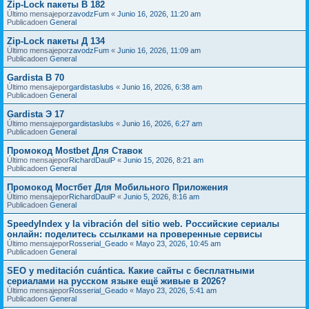
Zip-Lock пакеты В 182
Último mensajepor
zavodzFum
«
Junio 16, 2026, 11:20 am
Publicadoen
General
Zip-Lock пакеты Д 134
Último mensajepor
zavodzFum
«
Junio 16, 2026, 11:09 am
Publicadoen
General
Gardista В 70
Último mensajepor
gardistaslubs
«
Junio 16, 2026, 6:38 am
Publicadoen
General
Gardista Э 17
Último mensajepor
gardistaslubs
«
Junio 16, 2026, 6:27 am
Publicadoen
General
Промокод Mostbet Для Ставок
Último mensajepor
RichardDaulP
«
Junio 15, 2026, 8:21 am
Publicadoen
General
Промокод Мостбет Для Мобильного Приложения
Último mensajepor
RichardDaulP
«
Junio 5, 2026, 8:16 am
Publicadoen
General
SpeedyIndex y la vibración del sitio web. Российские сериалы
онлайн: поделитесь ссылками на проверенные сервисы
Último mensajepor
Rosserial_Geado
«
Mayo 23, 2026, 10:45 am
Publicadoen
General
SEO y meditación cuántica. Какие сайты с бесплатными
сериалами на русском языке ещё живые в 2026?
Último mensajepor
Rosserial_Geado
«
Mayo 23, 2026, 5:41 am
Publicadoen
General