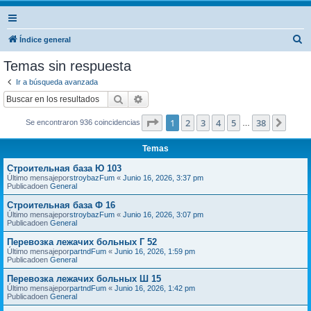
B
Índice general
u
Temas sin respuesta
s
Ir a búsqueda avanzada
c
Buscar
Búsqueda avanzada
a
Página
1
de
38
1
2
3
4
5
38
Sigui
Se encontraron 936 coincidencias
r
…
Temas
Строительная база Ю 103
Último mensajepor
stroybazFum
«
Junio 16, 2026, 3:37 pm
Publicadoen
General
Строительная база Ф 16
Último mensajepor
stroybazFum
«
Junio 16, 2026, 3:07 pm
Publicadoen
General
Перевозка лежачих больных Г 52
Último mensajepor
partndFum
«
Junio 16, 2026, 1:59 pm
Publicadoen
General
Перевозка лежачих больных Ш 15
Último mensajepor
partndFum
«
Junio 16, 2026, 1:42 pm
Publicadoen
General